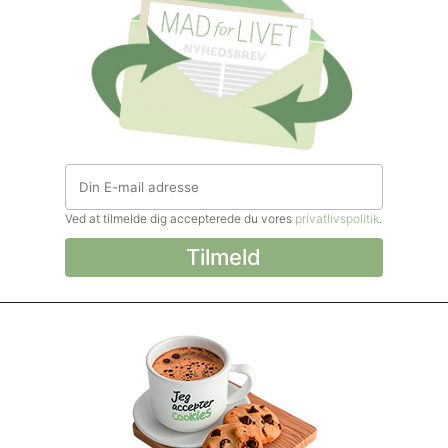
Ved at tilmelde dig accepterede du vores
privatlivspolitik
.
© Madforlivet.com, 2000–2025. Alle
rettigheder forbeholdt.
Billeder, tekst og
øvrigt materiale må kun gengives med
tilladelse fra Sophia Helse ApS.