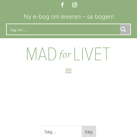
Ny e-bog om leveren – se bogen!