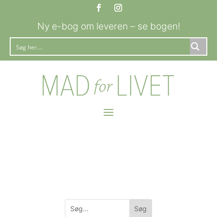
Ny e-bog om leveren – se bogen!