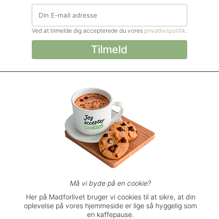
Ved at tilmelde dig accepterede du vores
privatlivspolitik
.
© Madforlivet.com, 2000–2025. Alle
rettigheder forbeholdt.
Billeder, tekst og
øvrigt materiale må kun gengives med
tilladelse fra Sophia Helse ApS.
Spørgsmål eller kommentarer?
support@madforlivet.com
Må vi byde på en cookie?
Her på Madforlivet bruger vi cookies til at sikre, at din
oplevelse på vores hjemmeside er lige så hyggelig som
Brugerbetingelser
en kaffepause.