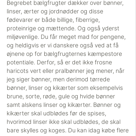
Begrebet bælgfrugter dækker over bønner,
linser, ærter og jordnødder og disse
fødevarer er både billige, fiberrige,
proteinrige og mættende. Og også yderst
miljøvenlige. Du får meget mad for pengene,
og heldigvis er vi danskere også ved at få
øjnene op for bælgfrugternes kæmpestore
potentiale. Derfor, så er det ikke frosne
haricots vert eller pralbønner jeg mener, når
jeg siger bønner, men derimod tørrede
bønner, linser og kikærter som eksempelvis
brune, sorte, røde, gule og hvide bønner
samt alskens linser og kikærter. Bønner og
kikærter skal udblødes før de spises,
hvorimod linser ikke skal udblødes, de skal
bare skylles og koges. Du kan idag købe flere