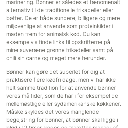
marinering. Bønner er således et fænomenalt
alternativ til de traditionelle frikadeller eller
bøffer. De er både sundere, billigere og mere
miljøvenlige at anvende som proteinkilder i
maden frem for animalsk kød. Du kan
eksempelvis finde links til opskrifterne på
mine suveræne grønne frikadeller samt på
chili sin carne og meget mere herunder.
Bønner kan gøre det superlet for dig at
praktisere flere kødfri dage, men vi har ikke
helt samme tradition for at anvende bønner i
vores måltider, som de har i for eksempel de
mellemøstlige eller sydamerikanske køkkener.
Måske skyldes det vores manglende
begejstring for bønner, at bønner skal ligge i
blød i 12 timer, koges og tilsættes masser af