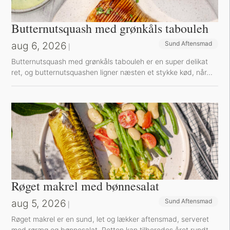
Butternutsquash med grønkåls tabouleh
aug 6, 2026
Sund Aftensmad
|
Butternutsquash med grønkåls tabouleh er en super delikat
ret, og butternutsquashen ligner næsten et stykke kød, når...
Røget makrel med bønnesalat
aug 5, 2026
Sund Aftensmad
|
Røget makrel er en sund, let og lækker aftensmad, serveret
med røræg og bønnesalat. Retten kan tilberedes året rundt,...