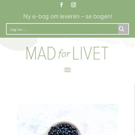
Ny e-bog om leveren – se bogen!