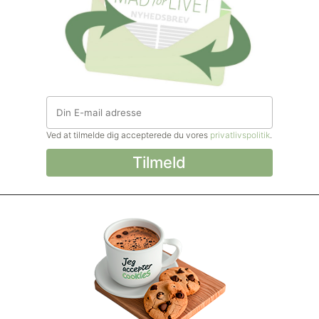
Ved at tilmelde dig accepterede du vores
privatlivspolitik
.
© Madforlivet.com, 2000–2025. Alle
rettigheder forbeholdt.
Billeder, tekst og
øvrigt materiale må kun gengives med
tilladelse fra Sophia Helse ApS.
Spørgsmål eller kommentarer?