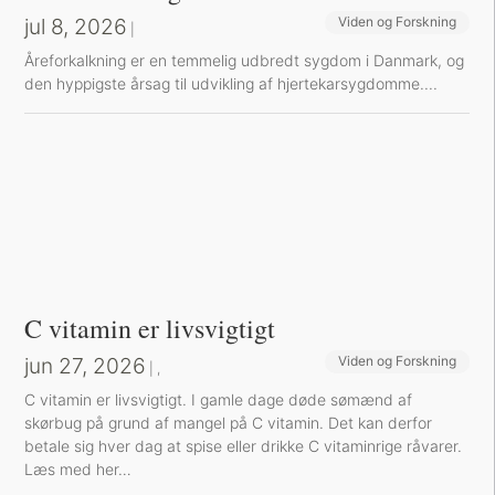
jul 8, 2026
Viden og Forskning
|
Å​reforkalkning er en temmelig udbredt sygdom i Danmark, og
den hyppigste årsag til udvikling af hjertekarsygdomme....
C vitamin er livsvigtigt
jun 27, 2026
Viden og Forskning
Sund inspiration
|
,
C vitamin er livsvigtigt. I gamle dage døde sømænd af
skørbug på grund af mangel på C vitamin. Det kan derfor
betale sig hver dag at spise eller drikke C vitaminrige råvarer.
Læs med her…