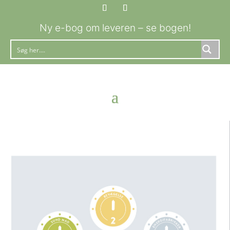
Ny e-bog om leveren – se bogen!