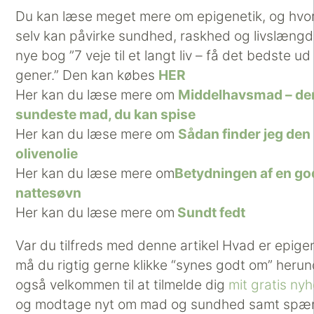
Du kan læse meget mere om epigenetik, og hvo
selv kan påvirke sundhed, raskhed og livslængd
nye bog ”7 veje til et langt liv – få det bedste ud
gener.” Den kan købes
HER
Her kan du læse mere om
Middelhavsmad – de
sundeste mad, du kan spise
Her kan du læse mere om
Sådan finder jeg den
olivenolie
Her kan du læse mere om
Betydningen af en go
nattesøvn
Her kan du læse mere om
Sundt fedt
Var du tilfreds med denne artikel Hvad er epige
må du rigtig gerne klikke “synes godt om” herun
også velkommen til at tilmelde dig
mit gratis ny
og modtage nyt om mad og sundhed samt spæ