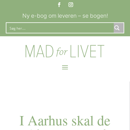
Ny e-bog om leveren – se bogen!
I Aarhus skal de