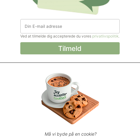
Ved at tilmelde dig accepterede du vores
privatlivspolitik
.
© Madforlivet.com, 2000–2025. Alle
rettigheder forbeholdt.
Billeder, tekst og
øvrigt materiale må kun gengives med
tilladelse fra Sophia Helse ApS.
Spørgsmål eller kommentarer?
support@madforlivet.com
Må vi byde på en cookie?