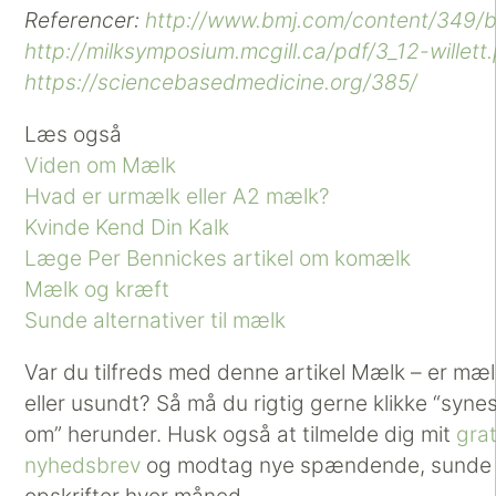
Referencer:
http://www.bmj.com/content/349/
http://milksymposium.mcgill.ca/pdf/3_12-willett
https://sciencebasedmedicine.org/385/
Læs også
Viden om Mælk
Hvad er urmælk eller A2 mælk?
Kvinde Kend Din Kalk
Læge Per Bennickes artikel om komælk
Mælk og kræft
Sunde alternativer til mælk
Var du tilfreds med denne artikel Mælk – er mæ
eller usundt? Så må du rigtig gerne klikke “syne
om” herunder. Husk også at tilmelde dig mit
grat
nyhedsbrev
og modtag nye spændende, sunde