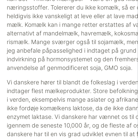
næringsstoffer. Tolererer du ikke komælk, så er 
heldigvis ikke vanskeligt at leve eller at lave m
mælk. Komælk kan i mange retter erstattes af v
alternativt af mandelmælk, havremælk, kokosmæ
rismælk. Mange sværger også til sojamælk, men 
jeg anbefale påpasselighed i indtaget på grund 
indvirkning på hormonsystemet og den fremhe
anvendelse af genmodificeret soja, GMO soja.
Vi danskere hører til blandt de folkeslag i verden
indtager flest mælkeprodukter. Store befolknin
i verden, eksempelvis mange asiater og afrikane
ikke fordøje komælkens laktose, da de ikke dan
enzymet laktase. Vi danskere har vænnet os til 
igennem de seneste 10,000 år, og de fleste af o
danskere har til en vis grad udviklet evnen til at 