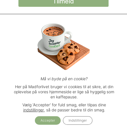
© Madforlivet.com, 2000–2025. Alle
rettigheder forbeholdt.
Billeder, tekst og
øvrigt materiale må kun gengives med
tilladelse fra Sophia Helse ApS.
Spørgsmål eller kommentarer?
support@madforlivet.com
Må vi byde på en cookie?
Her på Madforlivet bruger vi cookies til at sikre, at din
oplevelse på vores hjemmeside er lige så hyggelig som
Brugerbetingelser
en kaffepause.
Privatlivspolitik
Vælg 'Accepter' for fuld smag, eller tilpas dine
Handelsbetingelser
indstillinger
, så de passer bedre til din smag.
Accepter
Indstillinger