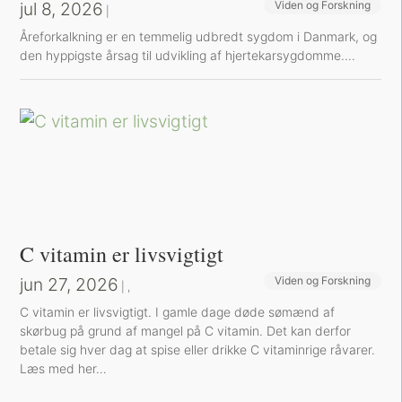
jul 8, 2026
Viden og Forskning
|
Å​reforkalkning er en temmelig udbredt sygdom i Danmark, og
den hyppigste årsag til udvikling af hjertekarsygdomme....
C vitamin er livsvigtigt
jun 27, 2026
Viden og Forskning
Sund inspiration
|
,
C vitamin er livsvigtigt. I gamle dage døde sømænd af
skørbug på grund af mangel på C vitamin. Det kan derfor
betale sig hver dag at spise eller drikke C vitaminrige råvarer.
Læs med her…