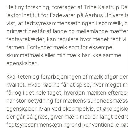
Helt ny forskning, foretaget af Trine Kalstrup D
lektor Institut for Fødevarer på Aarhus Universit
vist, at fedtsyresammensætningen i sødmælk, d
primært består af lange og mellemlange mætte
fedtsyrekæder, kan regulere hvor meget fedt vi 
tarmen. Fortyndet mælk som for eksempel
skummetmælk eller minimælk har ikke samme
egenskaber.
Kvaliteten og forarbejdningen af mælk afgør de
kvalitet. Hvad køerne får at spise, hvor meget m
får og i det hele taget, hvordan mælken efterb
har stor betydning for mælkens sundhedsmæss
egenskaber. Man ved eksempelvis, at økologiske
der går på græs, giver mælk med en langt bedr
fedtsyresammensætning end konventionelle køe