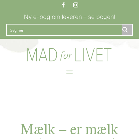
Ny e-bog om leveren – se bogen!
Mælk – er mælk