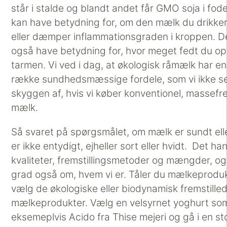
står i stalde og blandt andet får GMO soja i fode
kan have betydning for, om den mælk du drikke
eller dæmper inflammationsgraden i kroppen. D
også have betydning for, hvor meget fedt du op
tarmen. Vi ved i dag, at økologisk råmælk har en
række sundhedsmæssige fordele, som vi ikke s
skyggen af, hvis vi køber konventionel, massefre
mælk.
Så svaret på spørgsmålet, om mælk er sundt ell
er ikke entydigt, ejheller sort eller hvidt. Det h
kvaliteter, fremstillingsmetoder og mængder, og 
grad også om, hvem vi er. Tåler du mælkeproduk
vælg de økologiske eller biodynamisk fremstille
mælkeprodukter. Vælg en velsyrnet yoghurt so
eksemeplvis Acido fra Thise mejeri og gå i en st