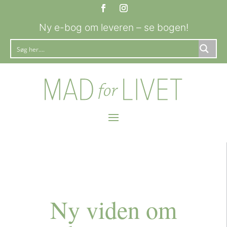
Ny e-bog om leveren – se bogen!
Ny viden om