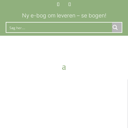
Ny e-bog om leveren – se bogen!