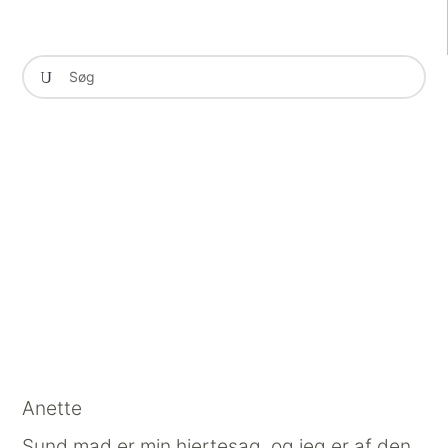
Anette
Sund mad er min hjertesag, og jeg er af den