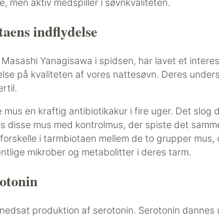
 men aktiv medspiller i søvnkvaliteten.
aens indflydelse
asashi Yanagisawa i spidsen, har lavet et interes
lse på kvaliteten af vores nattesøvn. Deres under
rtil.
mus en kraftig antibiotikakur i fire uger. Det slog d
 disse mus med kontrolmus, der spiste det samme,
forskelle i tarmbiotaen mellem de to grupper mus, 
lige mikrober og metabolitter i deres tarm.
otonin
 nedsat produktion af serotonin. Serotonin dannes