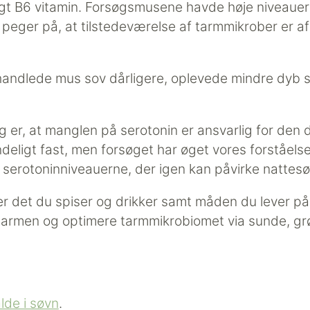
gt B6 vitamin. Forsøgsmusene havde høje niveauer 
t peger på, at tilstedeværelse af tarmmikrober er 
behandlede mus sov dårligere, oplevede mindre dy
er, at manglen på serotonin er ansvarlig for den d
ndeligt fast, men forsøget har øget vores forståelse 
serotoninniveauerne, der igen kan påvirke nattes
r det du spiser og drikker samt måden du lever på.
armen og optimere tarmmikrobiomet via sunde, grø
alde i søvn
.