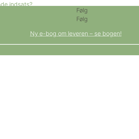
Følg
Følg
Ny e-bog om leveren – se bogen!