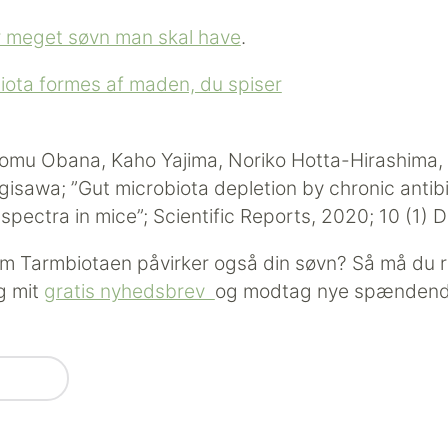
r meget søvn man skal have
.
iota formes af maden, du spiser
omu Obana, Kaho Yajima, Noriko Hotta-Hirashima, 
isawa; ”Gut microbiota depletion by chronic antibi
spectra in mice”; Scientific Reports, 2020; 10 (1
om Tarmbiotaen påvirker også din søvn? Så må du r
g mit
gratis nyhedsbrev
og modtag nye spændende