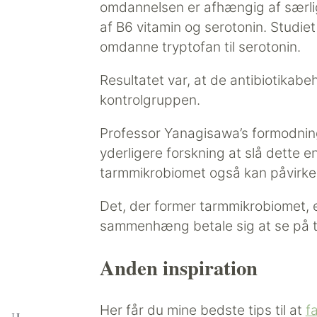
omdannelsen er afhængig af særli
af B6 vitamin og serotonin. Studie
omdanne tryptofan til serotonin.
Resultatet var, at de antibiotika
kontrolgruppen.
Professor Yanagisawa’s formodning 
yderligere forskning at slå dette e
tarmmikrobiomet også kan påvirke 
Det, der former tarmmikrobiomet, e
sammenhæng betale sig at se på t
Anden inspiration
Her får du mine bedste tips til at
f