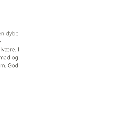
den dybe
e
lvære. I
 mad og
om. God