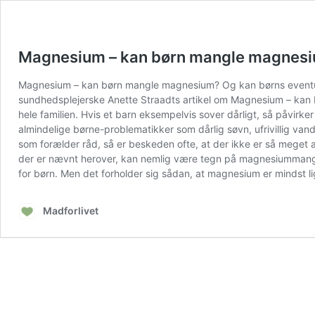
Magnesium – kan børn mangle magnes
Magnesium – kan børn mangle magnesium? Og kan børns eventue
sundhedsplejerske Anette Straadts artikel om Magnesium – kan b
hele familien. Hvis et barn eksempelvis sover dårligt, så påvirk
almindelige børne-problematikker som dårlig søvn, ufrivillig v
som forælder råd, så er beskeden ofte, at der ikke er så meget a
der er nævnt herover, kan nemlig være tegn på magnesiummangel. 
for børn. Men det forholder sig sådan, at magnesium er mindst l
Madforlivet