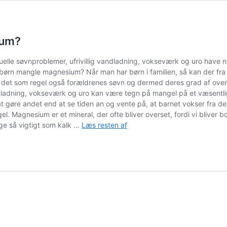
ium?
lle søvnproblemer, ufrivillig vandladning, vokseværk og uro have
ørn mangle magnesium? Når man har børn i familien, så kan der fra t
er det som regel også forældrenes søvn og dermed deres grad af overs
andladning, vokseværk og uro kan være tegn på mangel på et væsent
t gøre andet end at se tiden an og vente på, at barnet vokser fra de
Magnesium er et mineral, der ofte bliver overset, fordi vi bliver b
Magnesium
ige så vigtigt som kalk …
Læs resten af
–
kan
børn
mangle
magnesium?