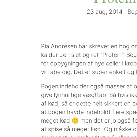
23 aug, 2014
|
Bog
Pia Andresen har skrevet en bog o
kalder den slet og ret “Protein”. Bog
for opbygningen af nye celler i kr
vil tabe dig. Det er super enkelt og f
Bogen indeholder også masser af ops
give lynhurtige vægttab. Så hvis i
af kød, så er dette helt sikkert en bo
at bogen havde indeholdt flere spæ
meget kød 🙂 men det er jo også for
at spise så meget kød. Og måske ogs