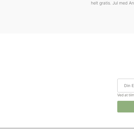
helt gratis. Jul med A
Ved at ti
© Madforlivet.com, 2000–2025. All