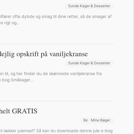
Sunde Kager & Desserter
Bøger og Kurser
Bog-omtaler
tilfører ofte dybde og smag til dine retter, så de smager af
e rigt og...
ejlig opskrift på vaniljekranse
Sunde Kager & Desserter
Bøger og Kurser
Bog-omtaler
en til, og her finder du de skønneste vaniljekranse fra
e bog Småkager....
g helt GRATIS
Bøger og Kurser
Mine Bøger
 til lækker julemad? Så kan du downloade denne jule e-bog