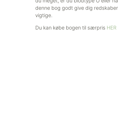
du meget, er du blodtype O eller har
denne bog godt give dig redskaber 
vigtige.
Du kan købe bogen til særpris
HER