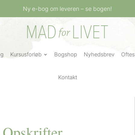
Ny e-bog om leveren – se bogen!
ng
Kursusforløb
Bogshop
Nyhedsbrev
Oftes
Kontakt
 Opskrifter