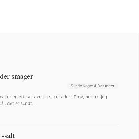
, der smager
Sunde Kager & Desserter
Bøger og Kurser
Bog-omtaler
smager er lette at lave og superlækre. Prøv, her har jeg
ål, det er sundt...
 -salt