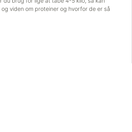
 du brug for lige at tabe 4-5 kilo, så kan
og viden om proteiner og hvorfor de er så