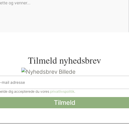
nette og venner...
Tilmeld nyhedsbrev
lmelde dig accepterede du vores
privatlivspolitik
.
e rettigheder forbeholdt.
Billeder, tekst og øvrigt