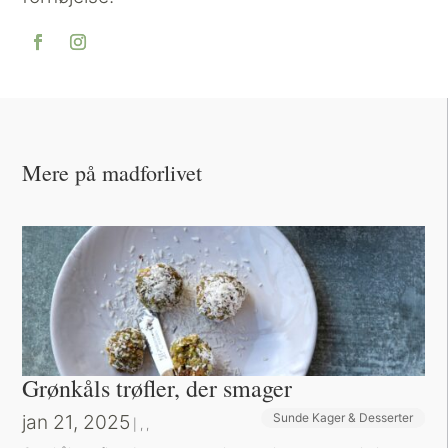
Mere på madforlivet
Grønkåls trøfler, der smager
jan 21, 2025
Sunde Kager & Desserter
Bøger og Kurser
Bog-omtaler
|
,
,