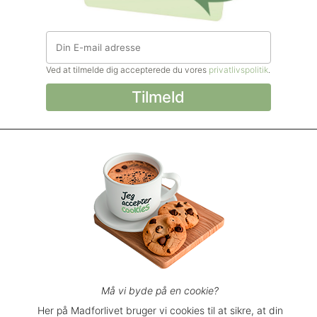
Ved at tilmelde dig accepterede du vores
privatlivspolitik
.
© Madforlivet.com, 2000–2025. Alle
rettigheder forbeholdt.
Billeder, tekst og
øvrigt materiale må kun gengives med
tilladelse fra Sophia Helse ApS.
Spørgsmål eller kommentarer?
support@madforlivet.com
Må vi byde på en cookie?
Her på Madforlivet bruger vi cookies til at sikre, at din