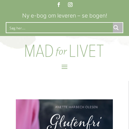
Ny e-bog om leveren – se bogen!