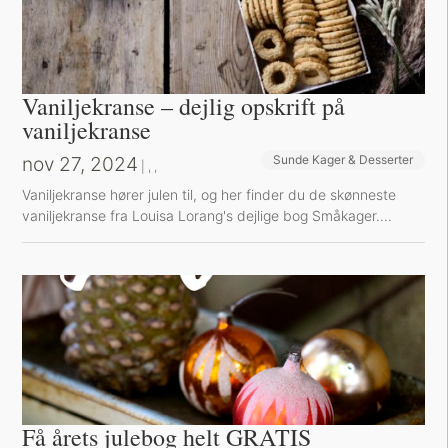
Vaniljekranse – dejlig opskrift på
vaniljekranse
nov 27, 2024
Sunde Kager & Desserter
Bøger og Kurser
Bog-omtaler
|
,
,
Vaniljekranse hører julen til, og her finder du de skønneste
vaniljekranse fra Louisa Lorang's dejlige bog Småkager....
Få årets julebog helt GRATIS