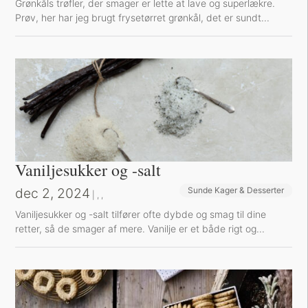
Grønkåls trøfler, der smager er lette at lave og superlækre.
Prøv, her har jeg brugt frysetørret grønkål, det er sundt...
Vaniljesukker og -salt
dec 2, 2024
Sunde Kager & Desserter
Bøger og Kurser
Bog-omtaler
|
,
,
Vaniljesukker og -salt tilfører ofte dybde og smag til dine
retter, så de smager af mere. Vanilje er et både rigt og...