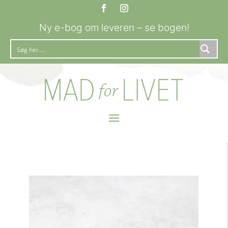
Ny e-bog om leveren – se bogen!