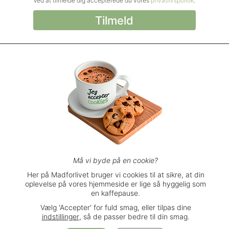
Ved at tilmelde dig accepterede du vores
privatlivspolitik
.
© Madforlivet.com, 2000–2025. Alle
rettigheder forbeholdt.
Billeder, tekst og
øvrigt materiale må kun gengives med
tilladelse fra Sophia Helse ApS.
Spørgsmål eller kommentarer?
support@madforlivet.com
Må vi byde på en cookie?
Her på Madforlivet bruger vi cookies til at sikre, at din
oplevelse på vores hjemmeside er lige så hyggelig som
Brugerbetingelser
en kaffepause.
Privatlivspolitik
Vælg 'Accepter' for fuld smag, eller tilpas dine
Handelsbetingelser
indstillinger
, så de passer bedre til din smag.