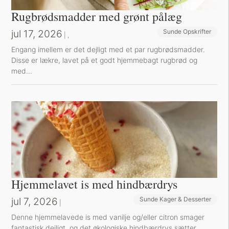
Rugbrødsmadder med grønt pålæg
jul 17, 2026
Sunde Opskrifter
Sund Aftensmad
|
,
Engang imellem er det dejligt med et par rugbrødsmadder.
Disse er lækre, lavet på et godt hjemmebagt rugbrød og
med...
Hjemmelavet is med hindbærdrys
jul 7, 2026
Sunde Kager & Desserter
|
Denne hjemmelavede is med vanilje og/eller citron smager
fantastisk dejligt, og det økologiske hindbærdrys sætter...