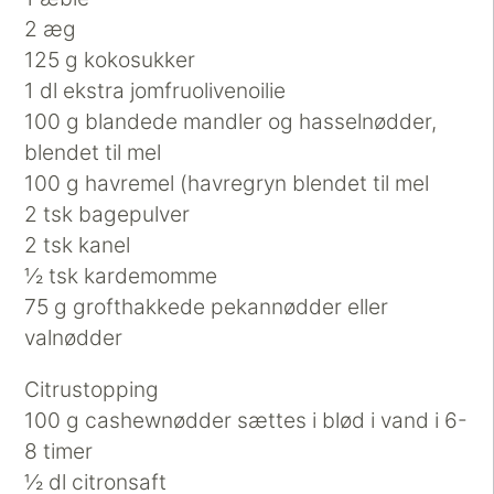
2 æg
125 g kokosukker
1 dl ekstra jomfruolivenoilie
100 g blandede mandler og hasselnødder,
blendet til mel
100 g havremel (havregryn blendet til mel
2 tsk bagepulver
2 tsk kanel
½ tsk kardemomme
75 g grofthakkede pekannødder eller
valnødder
Citrustopping
100 g cashewnødder sættes i blød i vand i 6-
8 timer
½ dl citronsaft