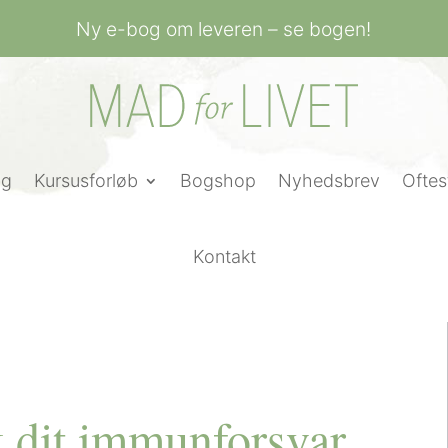
Ny e-bog om leveren – se bogen!
ng
Kursusforløb
Bogshop
Nyhedsbrev
Oftes
Kontakt
k dit immunforsvar