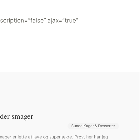
escription=”false” ajax=”true”
, der smager
Sunde Kager & Desserter
Bøger og Kurser
Bog-omtaler
smager er lette at lave og superlækre. Prøv, her har jeg