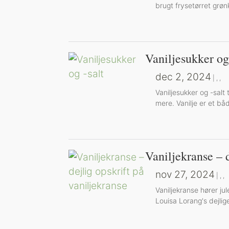
brugt frysetørret grønk
Vaniljesukker og
dec 2, 2024
|
,
,
Vaniljesukker og -salt 
mere. Vanilje er et båd
Vaniljekranse – d
nov 27, 2024
|
,
,
Vaniljekranse hører jul
Louisa Lorang's dejlig