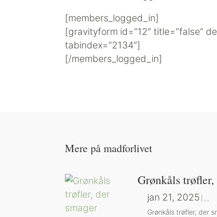
[members_logged_in]
[gravityform id=”12″ title=”false” d
tabindex=”2134″]
[/members_logged_in]
Mere på madforlivet
Grønkåls trøfler
jan 21, 2025
|
,
,
Grønkåls trøfler, der 