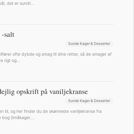
ål, det er sundt...
 -salt
Sunde Kager & Desserter
Bøger og Kurser
Bog-omtaler
tilfører ofte dybde og smag til dine retter, så de smager af
e rigt og...
ejlig opskrift på vaniljekranse
Sunde Kager & Desserter
Bøger og Kurser
Bog-omtaler
en til, og her finder du de skønneste vaniljekranse fra
e bog Småkager....