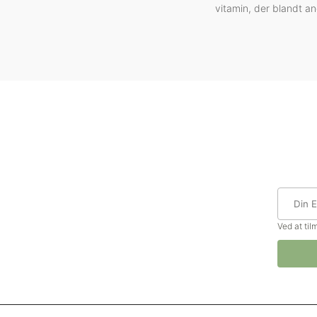
vitamin, der blandt and
Ved at ti
© Madforlivet.com, 2000–2025. All