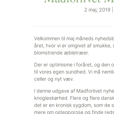
2 maj, 2019
Velkommen til maj måneds nyhedsbr
året, hvor vi er omgivet af smukk
blomstrende æbletræer.
Der er optimisme i foråret, og den o
til vores egen sundhed. Vi må nemli
celler og nyt væv.
I denne udgave af Madforlivet nyheds
knogleskørhed. Flere og flere dans
det er en kronisk sygdom, som de sk
mere om osteoporose og finde redsk