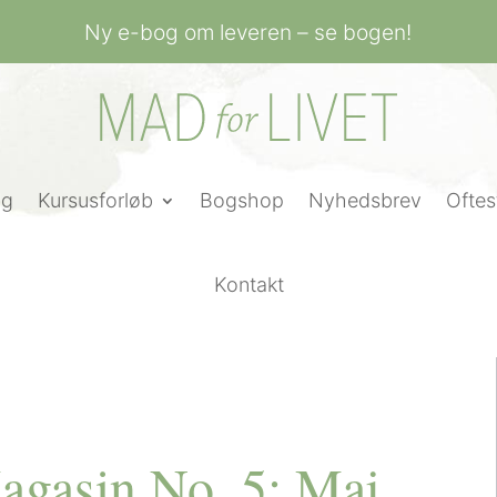
Ny e-bog om leveren – se bogen!
ng
Kursusforløb
Bogshop
Nyhedsbrev
Oftes
Kontakt
agasin No. 5: Maj