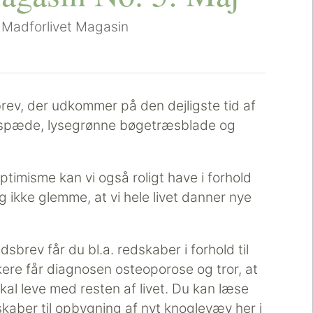
|
Madforlivet Magasin
ev, der udkommer på den dejligste tid af
e, spæde, lysegrønne bøgetræsblade og
ptimisme kan vi også roligt have i forhold
g ikke glemme, at vi hele livet danner nye
brev får du bl.a. redskaber i forhold til
kere får diagnosen osteoporose og tror, at
al leve med resten af livet. Du kan læse
aber til opbygning af nyt knoglevæv her i