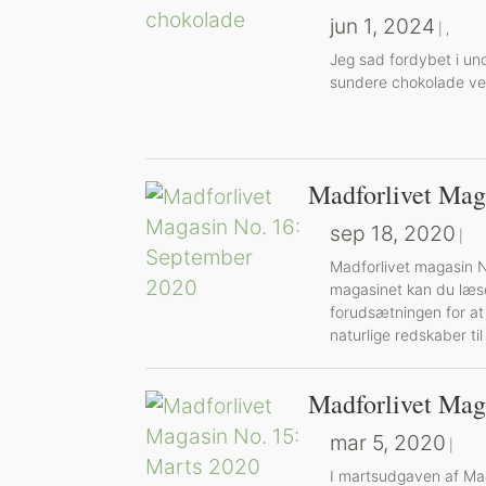
jun 1, 2024
|
,
Jeg sad fordybet i un
sundere chokolade ved
Madforlivet Mag
sep 18, 2020
|
Madforlivet magasin N
magasinet kan du læse 
forudsætningen for a
naturlige redskaber til
Madforlivet Mag
mar 5, 2020
|
I martsudgaven af Mad