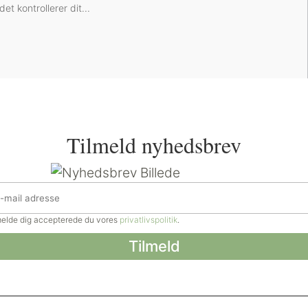
et kontrollerer dit...
Tilmeld nyhedsbrev
lmelde dig accepterede du vores
privatlivspolitik
.
e rettigheder forbeholdt.
Billeder, tekst og øvrigt