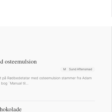
d osteemulsion
Madforlivet Magasin
Sund Aftensmad
ift på Rødbedetatar med osteemulsion stammer fra Adam
bog `Manual til...
chokolade