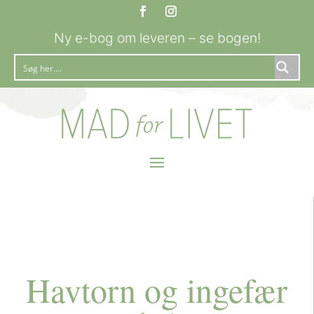
Ny e-bog om leveren – se bogen!
Havtorn og ingefær