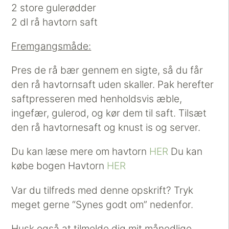
2 store gulerødder
2 dl rå havtorn saft
Fremgangsmåde:
Pres de rå bær gennem en sigte, så du får
den rå havtornsaft uden skaller. Pak herefter
saftpresseren med henholdsvis æble,
ingefær, gulerod, og kør dem til saft. Tilsæt
den rå havtornesaft og knust is og server.
Du kan læse mere om havtorn
HER
Du kan
købe bogen Havtorn
HER
Var du tilfreds med denne opskrift? Tryk
meget gerne “Synes godt om” nedenfor.
Husk også at tilmelde dig mit månedlige