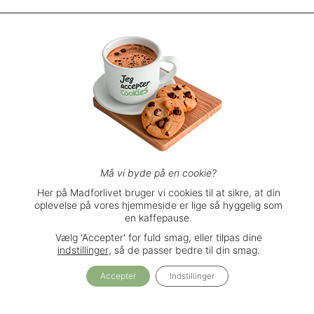
© Madforlivet.com, 2000–2025. Alle
rettigheder forbeholdt.
Billeder, tekst og
øvrigt materiale må kun gengives med
tilladelse fra Sophia Helse ApS.
Spørgsmål eller kommentarer?
support@madforlivet.com
Må vi byde på en cookie?
Her på Madforlivet bruger vi cookies til at sikre, at din
oplevelse på vores hjemmeside er lige så hyggelig som
Brugerbetingelser
en kaffepause.
Privatlivspolitik
Vælg 'Accepter' for fuld smag, eller tilpas dine
Handelsbetingelser
indstillinger
, så de passer bedre til din smag.
Accepter
Indstillinger