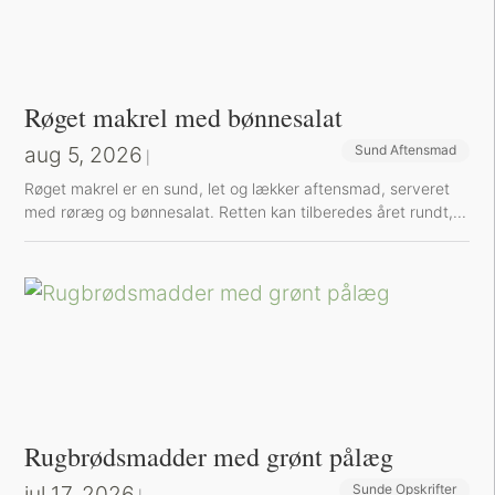
Røget makrel med bønnesalat
aug 5, 2026
Sund Aftensmad
|
Røget makrel er en sund, let og lækker aftensmad, serveret
med røræg og bønnesalat. Retten kan tilberedes året rundt,...
Rugbrødsmadder med grønt pålæg
jul 17, 2026
Sunde Opskrifter
Sund Aftensmad