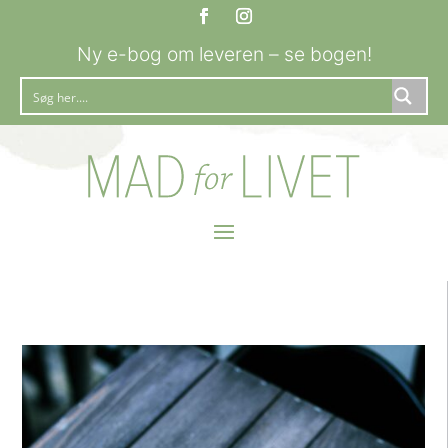
Ny e-bog om leveren – se bogen!