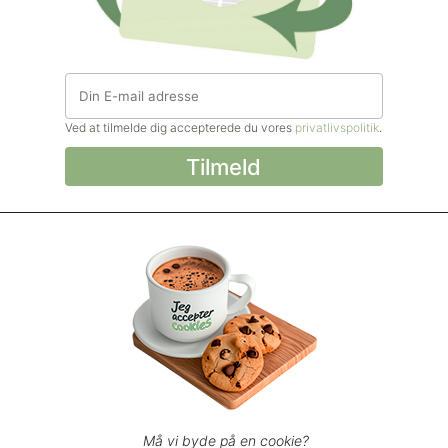
Ved at tilmelde dig accepterede du vores
privatlivspolitik
.
© Madforlivet.com, 2000–2025. Alle
rettigheder forbeholdt.
Billeder, tekst og
øvrigt materiale må kun gengives med
tilladelse fra Sophia Helse ApS.
Spørgsmål eller kommentarer?
support@madforlivet.com
Må vi byde på en cookie?