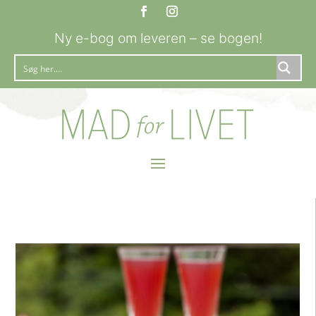
Ny e-bog om leveren – se bogen!