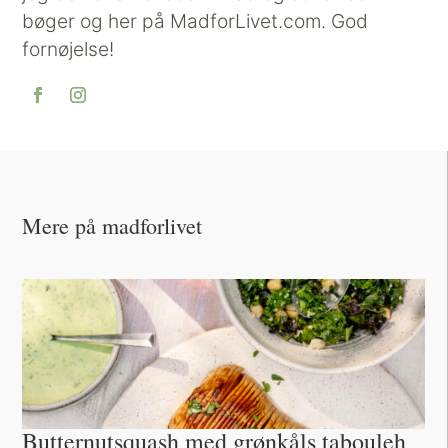
bøger og her på MadforLivet.com. God
fornøjelse!
Mere på madforlivet
Butternutsquash med grønkåls tabouleh