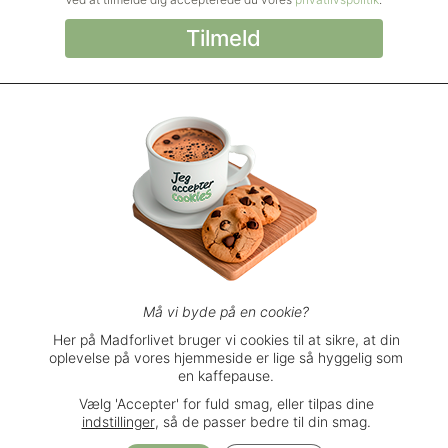
© Madforlivet.com, 2000–2025. Alle
rettigheder forbeholdt.
Billeder, tekst og
øvrigt materiale må kun gengives med
tilladelse fra Sophia Helse ApS.
Spørgsmål eller kommentarer?
support@madforlivet.com
Må vi byde på en cookie?
Her på Madforlivet bruger vi cookies til at sikre, at din
oplevelse på vores hjemmeside er lige så hyggelig som
Brugerbetingelser
en kaffepause.
Privatlivspolitik
Vælg 'Accepter' for fuld smag, eller tilpas dine
Handelsbetingelser
indstillinger
, så de passer bedre til din smag.