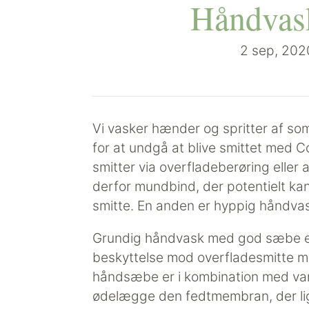
Håndvask
2 sep, 202
Vi vasker hænder og spritter af som 
for at undgå at blive smittet med C
smitter via overfladeberøring eller a
derfor mundbind, der potentielt ka
smitte. En anden er hyppig håndva
Grundig håndvask med god sæbe er n
beskyttelse mod overfladesmitte m
håndsæbe er i kombination med vand
ødelægge den fedtmembran, der li