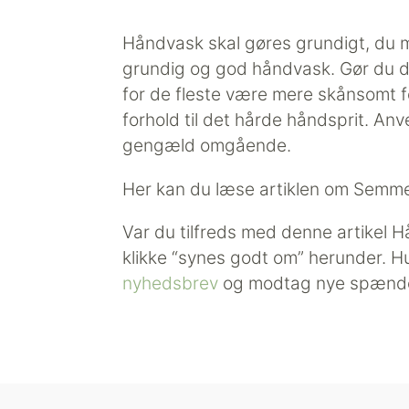
Håndvask skal gøres grundigt, du
grundig og god håndvask. Gør du d
for de fleste være mere skånsomt 
forhold til det hårde håndsprit. Anv
gengæld omgående.
Her kan du læse artiklen om Semm
Var du tilfreds med denne artikel H
klikke “synes godt om” herunder. H
nyhedsbrev
og modtag nye spænden