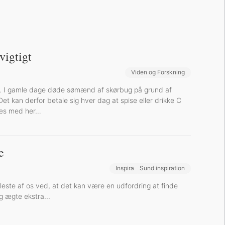
vigtigt
Viden og Forskning
Sund inspiration
igt. I gamle dage døde sømænd af skørbug på grund af
et kan derfor betale sig hver dag at spise eller drikke C
 Læs med her…
e
Inspiration og Oplevelser
Sund inspiration
fleste af os ved, at det kan være en udfordring at finde
og ægte ekstra...