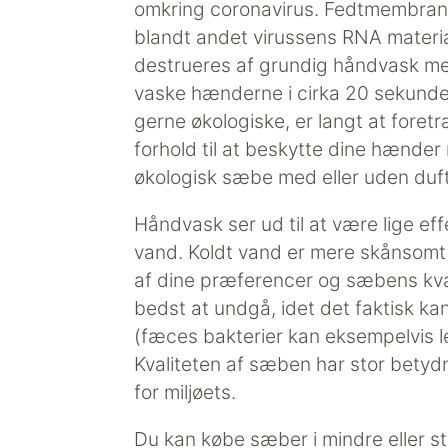
omkring coronavirus. Fedtmembrane
blandt andet virussens RNA material
destrueres af grundig håndvask me
vaske hænderne i cirka 20 sekunder 
gerne økologiske, er langt at foretræ
forhold til at beskytte dine hænder
økologisk sæbe med eller uden duft
Håndvask ser ud til at være lige effe
vand. Koldt vand er mere skånsomt
af dine præferencer og sæbens kv
bedst at undgå, idet det faktisk ka
(fæces bakterier kan eksempelvis l
Kvaliteten af sæben har stor bety
for miljøets.
Du kan købe sæber i mindre eller st