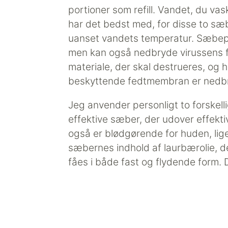
portioner som refill. Vandet, du va
har det bedst med, for disse to sæbe
uanset vandets temperatur. Sæbepar
men kan også nedbryde virussens 
materiale, der skal destrueres, og h
beskyttende fedtmembran er nedbru
Jeg anvender personligt to forskel
effektive sæber, der udover effektivt
også er blødgørende for huden, li
sæbernes indhold af laurbærolie, d
fåes i både fast og flydende form