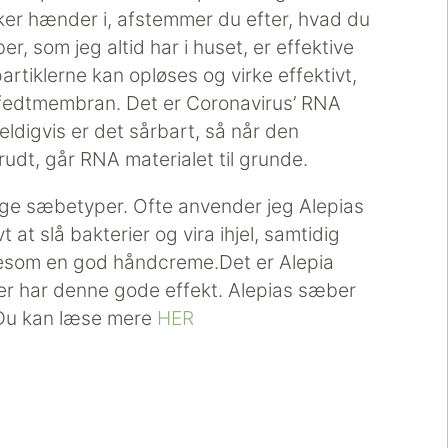
sker hænder i, afstemmer du efter, hvad du
r, som jeg altid har i huset, er effektive
tiklerne kan opløses og virke effektivt,
fedtmembran. Det er Coronavirus’ RNA
eldigvis er det sårbart, så når den
dt, går RNA materialet til grunde.
lige sæbetyper. Ofte anvender jeg Alepias
 at slå bakterier og vira ihjel, samtidig
gesom en god håndcreme.Det er Alepia
er har denne gode effekt. Alepias sæber
. Du kan læse mere
HER