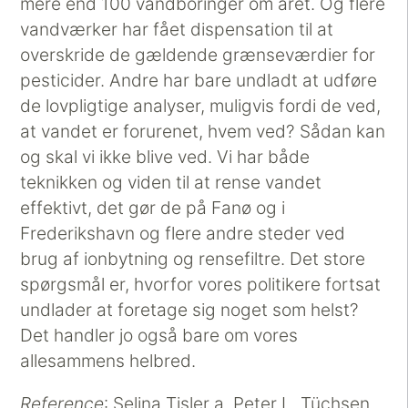
mere end 100 vandboringer om året. Og flere
vandværker har fået dispensation til at
overskride de gældende grænseværdier for
pesticider. Andre har bare undladt at udføre
de lovpligtige analyser, muligvis fordi de ved,
at vandet er forurenet, hvem ved? Sådan kan
og skal vi ikke blive ved. Vi har både
teknikken og viden til at rense vandet
effektivt, det gør de på Fanø og i
Frederikshavn og flere andre steder ved
brug af ionbytning og rensefiltre. Det store
spørgsmål er, hvorfor vores politikere fortsat
undlader at foretage sig noget som helst?
Det handler jo også bare om vores
allesammens helbred.
Reference
: Selina Tisler a, Peter L. Tüchsen