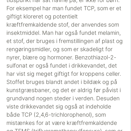
tidspunkt har sat navne på, er ikke for børn.
For eksempel har man fundet TCP, som er et
giftigt kloreret og potentielt
kræftfremkaldende stof, der anvendes som
insektmiddel. Man har også fundet melamin,
et stof, der bruges i fremstillingen af plast og
rengøringsmidler, og som er skadeligt for
nyrer, blære og hormoner. Benzothiazol-2-
sulfonat er også fundet i drikkevandet, det
har vist sig meget giftigt for kroppens celler.
Stoffet bruges blandt andet i bildæk og på
kunstgræsbaner, og det er aldrig før påvist i
grundvand nogen steder i verden. Desuden
viste drikkevandet sig også at indeholde
både TCP (2,4,6-trichlorophenol), som
mistænkes for at være kræftfremkaldende