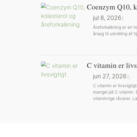
Coenzym Q10, ko
jul 8, 2026
|
Å​reforkalkning er en
årsag til udvikling af
C vitamin er livs
jun 27, 2026
|
,
C vitamin er livsvigt
mangel på C vitamin. D
vitaminrige råvarer.