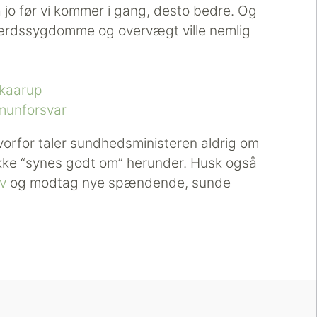
å jo før vi kommer i gang, desto bedre. Og
færdssygdomme og overvægt ville nemlig
Skaarup
munforsvar
vorfor taler sundhedsministeren aldrig om
ikke “synes godt om” herunder. Husk også
v
og modtag nye spændende, sunde