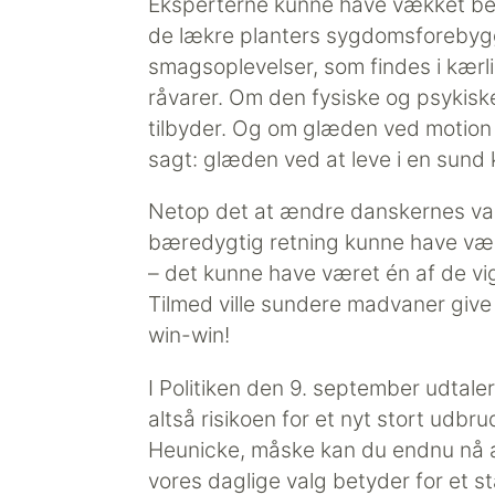
Eksperterne kunne have vækket be
de lækre planters sygdomsforebygg
smagsoplevelser, som findes i kærli
råvarer. Om den fysiske og psykis
tilbyder. Og om glæden ved motion 
sagt: glæden ved at leve i en sund 
Netop det at ændre danskernes v
bæredygtig retning kunne have vær
– det kunne have været én af de vig
Tilmed ville sundere madvaner give 
win-win!
I Politiken den 9. september udtaler
altså risikoen for et nyt stort udbr
Heunicke, måske kan du endnu nå a
vores daglige valg betyder for et 