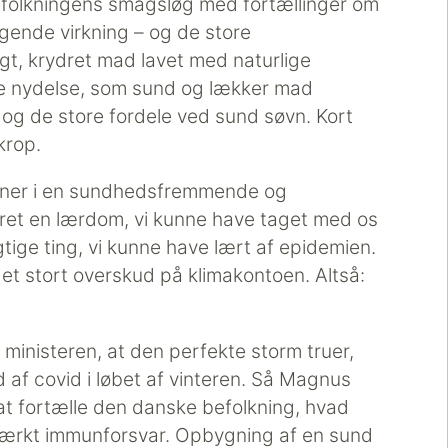
folkningens smagsløg med fortællinger om
ende virkning – og de store
gt, krydret mad lavet med naturlige
ke nydelse, som sund og lækker mad
og de store fordele ved sund søvn. Kort
krop.
aner i en sundhedsfremmende og
et en lærdom, vi kunne have taget med os
tige ting, vi kunne have lært af epidemien.
et stort overskud på klimakontoen. Altså:
 ministeren, at den perfekte storm truer,
ud af covid i løbet af vinteren. Så Magnus
t fortælle den danske befolkning, hvad
stærkt immunforsvar. Opbygning af en sund