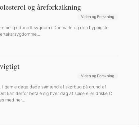
lesterol og åreforkalkning
Viden og Forskning
 temmelig udbredt sygdom i Danmark, og den hyppigste
 hjertekarsygdomme....
vigtigt
Viden og Forskning
Sund inspiration
igt. I gamle dage døde sømænd af skørbug på grund af
et kan derfor betale sig hver dag at spise eller drikke C
 Læs med her…