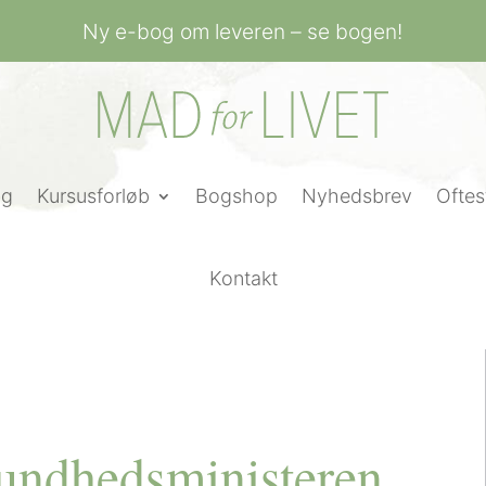
Ny e-bog om leveren – se bogen!
ng
Kursusforløb
Bogshop
Nyhedsbrev
Oftes
Kontakt
sundhedsministeren