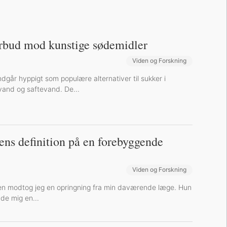
rbud mod kunstige sødemidler
Viden og Forskning
dgår hyppigt som populære alternativer til sukker i
vand og saftevand. De...
gens definition på en forebyggende
Viden og Forskning
iden modtog jeg en opringning fra min daværende læge. Hun
yde mig en...