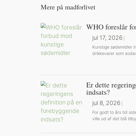
Mere på madforlivet
WHO foreslår fo
jul 17, 2026
|
Kunstige sødemidler in
drikkevarer som soda
Er dette regerin
indsats?
jul 8, 2026
|
For godt to års tid s
ville ud af det blå tilb