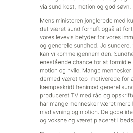
via sund kost, motion og god søvn.
Mens ministeren jonglerede med kur
det været sund fornuft også at for
vores levevis betyder for vores 
og generelle sundhed. Jo sundere, 
kan vi komme igennem den. Sundheds
enestående chance for at formidle
motion og hvile. Mange mennesker 
dermed været top-motiverede for a
kæmpeskridt henimod generel sund
produceret TV med råd og opskrifte
har mange mennesker været mere h
madlavning og motion. De gode idee
og voksne og været placeret i beds