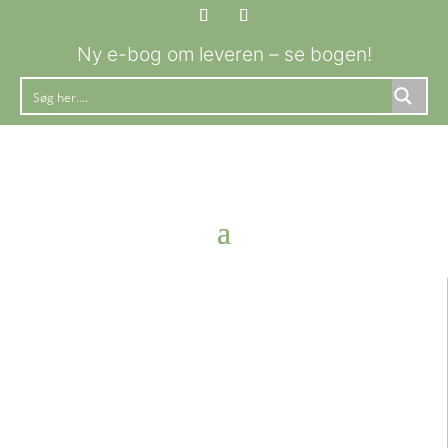
Ny e-bog om leveren – se bogen!