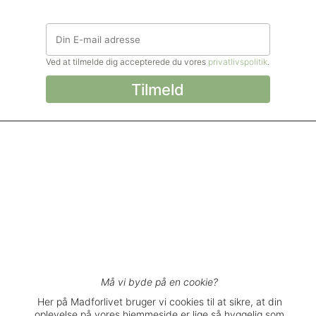
Ved at tilmelde dig accepterede du vores
privatlivspolitik
.
© Madforlivet.com, 2000–2025. Alle
rettigheder forbeholdt.
Billeder, tekst og
øvrigt materiale må kun gengives med
tilladelse fra Sophia Helse ApS.
Spørgsmål eller kommentarer?
support@madforlivet.com
Må vi byde på en cookie?
Her på Madforlivet bruger vi cookies til at sikre, at din
oplevelse på vores hjemmeside er lige så hyggelig som