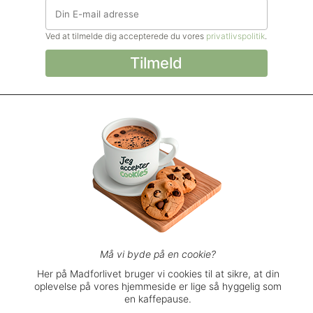
Ved at tilmelde dig accepterede du vores
privatlivspolitik
.
© Madforlivet.com, 2000–2025. Alle
rettigheder forbeholdt.
Billeder, tekst og
øvrigt materiale må kun gengives med
tilladelse fra Sophia Helse ApS.
Spørgsmål eller kommentarer?
support@madforlivet.com
Må vi byde på en cookie?
Her på Madforlivet bruger vi cookies til at sikre, at din
oplevelse på vores hjemmeside er lige så hyggelig som
Brugerbetingelser
en kaffepause.
Privatlivspolitik