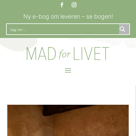
Ny e-bog om leveren – se bogen!