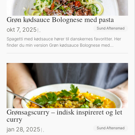
Grøn kødsauce Bolognese med pasta
okt 7, 2025
Sund Aftensmad
Et besøg værd
|
,
Spagetti med kødsauce hører til danskernes favoritter. Her
finder du min version Grøn kødsauce Bolognese med...
Grønsagscurry – indisk inspireret og let
curry
jan 28, 2025
Sund Aftensmad
Et besøg værd
|
,