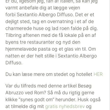
Er du, ligesom jeg, fan af Italien, så kan jeg
varmt anbefale dig at lægge vejen
forbi Sextantio Albergo Diffuso. Det er et
dejligt sted, tag en overnatning i et af de
charmerede huse og lad roen falde på dig.
Tilbring aftenen med de få lokale på en af
byens tre restauranter og nyd den
hjemmelavede pasta og et glas vin til. Om
natten er der helt stille i Sextantio Albergo
Diffuso.
Du kan læse mere om stedet og hotellet
HER
Var du tilfreds med denne artikel Besøg
Abruzzo ved Rom? Så må du rigtig gerne
klikke “synes godt om” herunder. Husk også
at tilmelde dig mit
gratis nyhedsbrev
og