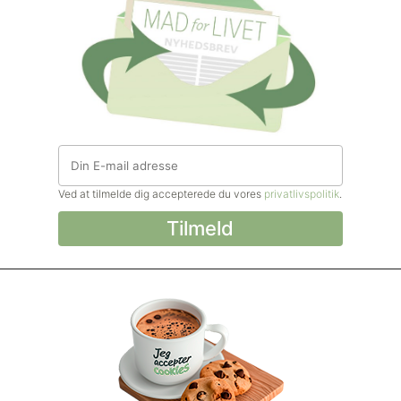
Ved at tilmelde dig accepterede du vores
privatlivspolitik
.
© Madforlivet.com, 2000–2025. Alle
rettigheder forbeholdt.
Billeder, tekst og
øvrigt materiale må kun gengives med
tilladelse fra Sophia Helse ApS.