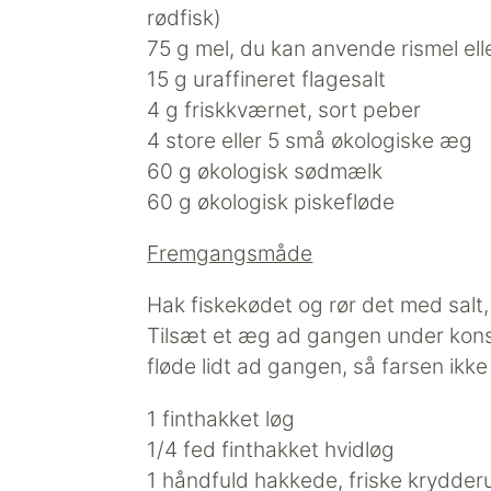
rødfisk)
75 g mel, du kan anvende rismel el
15 g uraffineret flagesalt
4 g friskkværnet, sort peber
4 store eller 5 små økologiske æg
60 g økologisk sødmælk
60 g økologisk piskefløde
Fremgangsmåde
Hak fiskekødet og rør det med salt
Tilsæt et æg ad gangen under konst
fløde lidt ad gangen, så farsen ikke 
1 finthakket løg
1/4 fed finthakket hvidløg
1 håndfuld hakkede, friske krydderurt