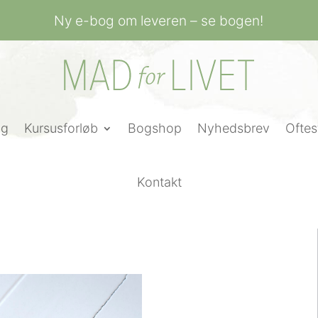
Ny e-bog om leveren – se bogen!
ng
Kursusforløb
Bogshop
Nyhedsbrev
Oftes
Kontakt