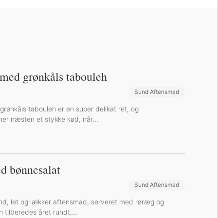
 med grønkåls tabouleh
Sund Aftensmad
rønkåls tabouleh er en super delikat ret, og
ner næsten et stykke kød, når...
d bønnesalat
Sund Aftensmad
nd, let og lækker aftensmad, serveret med røræg og
 tilberedes året rundt,...