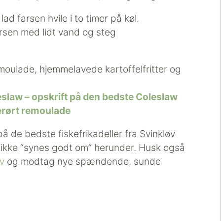
d farsen hvile i to timer på køl.
arsen med lidt vand og steg
oulade, hjemmelavede kartoffelfritter og
slaw – opskrift på den bedste Coleslaw
rørt remoulade
å de bedste fiskefrikadeller fra Svinkløv
likke “synes godt om” herunder. Husk også
v
og modtag nye spændende, sunde