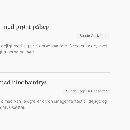
 med grønt pålæg
Sunde Opskrifter
Sund Aftensmad
 dejligt med et par rugbrødsmadder. Disse er lækre, lavet
t rugbrød og med...
med hindbærdrys
Sunde Kager & Desserter
med vanilje og/eller citron smager fantastisk dejligt, og
rdrys sætter...