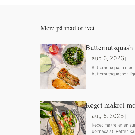
Mere på madforlivet
Butternutsquash
aug 6, 2026
|
Butternutsquash med g
butternutsquashen lig
Røget makrel me
aug 5, 2026
|
Røget makrel er en su
bønnesalat. Retten kan