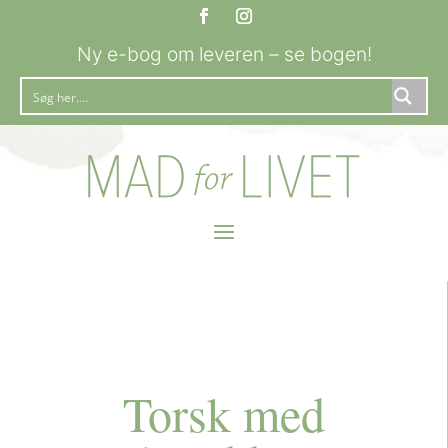
Ny e-bog om leveren – se bogen!
Torsk med