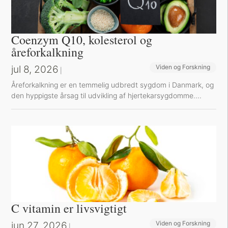
Coenzym Q10, kolesterol og
åreforkalkning
jul 8, 2026
Viden og Forskning
|
Å​reforkalkning er en temmelig udbredt sygdom i Danmark, og
den hyppigste årsag til udvikling af hjertekarsygdomme....
C vitamin er livsvigtigt
jun 27, 2026
Viden og Forskning
Sund inspiration
|
,