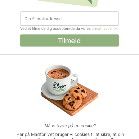
Ved at tilmelde dig accepterede du vores
privatlivspolitik
.
© Madforlivet.com, 2000–2025. Alle
rettigheder forbeholdt.
Billeder, tekst og
øvrigt materiale må kun gengives med
tilladelse fra Sophia Helse ApS.
Spørgsmål eller kommentarer?
support@madforlivet.com
Må vi byde på en cookie?
Her på Madforlivet bruger vi cookies til at sikre, at din