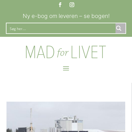
Ny e-bog om leveren – se bogen!