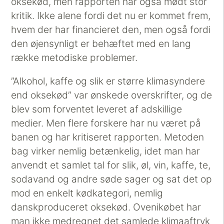
oksekød, men rapporten har også mødt stor
kritik. Ikke alene fordi det nu er kommet frem,
hvem der har financieret den, men også fordi
den øjensynligt er behæftet med en lang
række metodiske problemer.
”Alkohol, kaffe og slik er større klimasyndere
end oksekød” var ønskede overskrifter, og de
blev som forventet leveret af adskillige
medier. Men flere forskere har nu været på
banen og har kritiseret rapporten. Metoden
bag virker nemlig betænkelig, idet man har
anvendt et samlet tal for slik, øl, vin, kaffe, te,
sodavand og andre søde sager og sat det op
mod en enkelt kødkategori, nemlig
danskproduceret oksekød. Ovenikøbet har
man ikke medregnet det samlede klimaaftryk