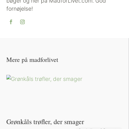
bøger og her på MadforLivet.com. God
fornøjelse!
Mere på madforlivet
Grønkåls trøfler, der smager