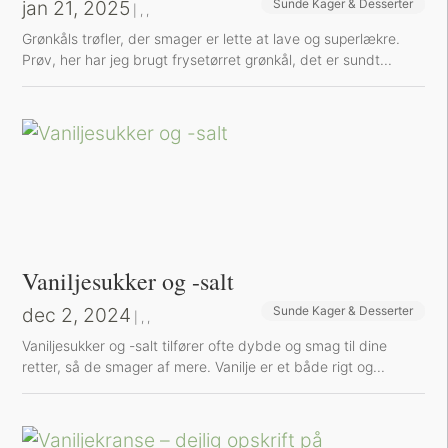
jan 21, 2025
Sunde Kager & Desserter
Bøger og Kurser
Bog-omtaler
|
,
,
Grønkåls trøfler, der smager er lette at lave og superlækre.
Prøv, her har jeg brugt frysetørret grønkål, det er sundt...
Vaniljesukker og -salt
dec 2, 2024
Sunde Kager & Desserter
Bøger og Kurser
Bog-omtaler
|
,
,
Vaniljesukker og -salt tilfører ofte dybde og smag til dine
retter, så de smager af mere. Vanilje er et både rigt og...