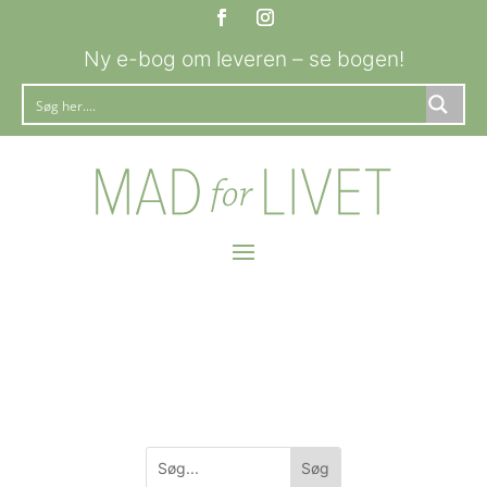
Ny e-bog om leveren – se bogen!