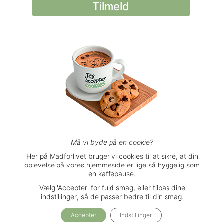
© Madforlivet.com, 2000–2025. Alle
rettigheder forbeholdt.
Billeder, tekst og
øvrigt materiale må kun gengives med
tilladelse fra Sophia Helse ApS.
Spørgsmål eller kommentarer?
support@madforlivet.com
Må vi byde på en cookie?
Her på Madforlivet bruger vi cookies til at sikre, at din
oplevelse på vores hjemmeside er lige så hyggelig som
Brugerbetingelser
en kaffepause.
Privatlivspolitik
Vælg 'Accepter' for fuld smag, eller tilpas dine
Handelsbetingelser
indstillinger
, så de passer bedre til din smag.
Accepter
Indstillinger