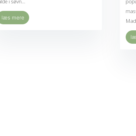
alde i søvn....
popu
mass
læs mere
Mad
l