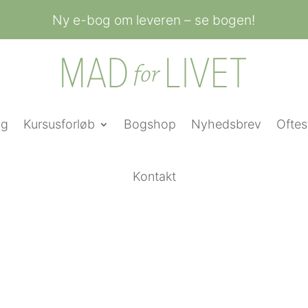
Ny e-bog om leveren – se bogen!
ng
Kursusforløb
Bogshop
Nyhedsbrev
Oftes
Kontakt