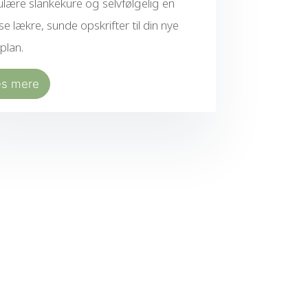
lære slankekure og selvfølgelig en
e lækre, sunde opskrifter til din nye
plan.
æs mere