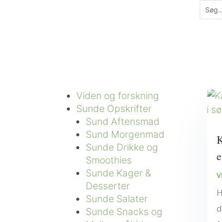
Viden og forskning
Sunde Opskrifter
Sund Aftensmad
Sund Morgenmad
K
Sunde Drikke og
e
Smoothies
Sunde Kager &
V
Desserter
H
Sunde Salater
d
Sunde Snacks og