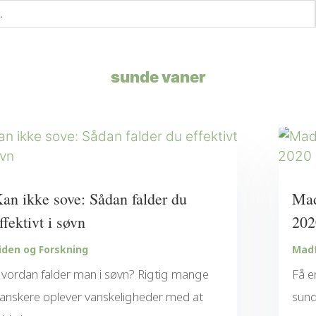
sunde vaner
an ikke sove: Sådan falder du
Mad
ffektivt i søvn
202
iden og Forskning
Madf
vordan falder man i søvn? Rigtig mange
Få e
anskere oplever vanskeligheder med at
sund