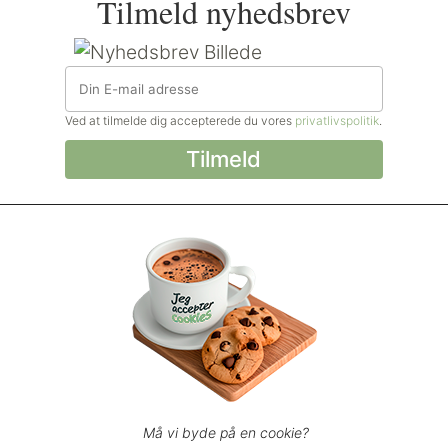
Tilmeld nyhedsbrev
Ved at tilmelde dig accepterede du vores
privatlivspolitik
.
© Madforlivet.com, 2000–2025. Alle
rettigheder forbeholdt.
Billeder, tekst og
øvrigt materiale må kun gengives med
tilladelse fra Sophia Helse ApS.
Spørgsmål eller kommentarer?
support@madforlivet.com
Må vi byde på en cookie?