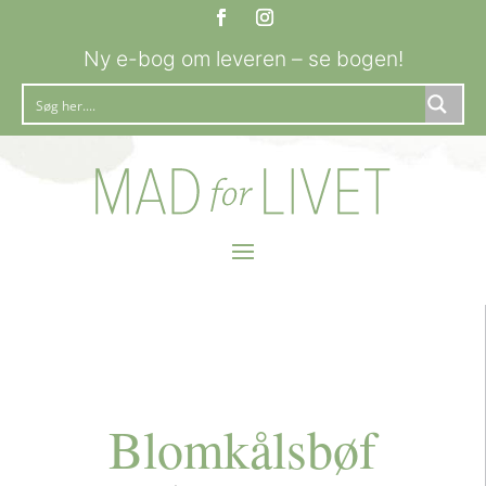
Ny e-bog om leveren – se bogen!
Blomkålsbøf