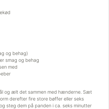
mekød
mag og behag)
efter smag og behag
arsen med
peber
 skål og ælt det sammen med hænderne. Sæt
orm derefter fire store bøffer eller seks
 og steg dem på panden i ca. seks minutter