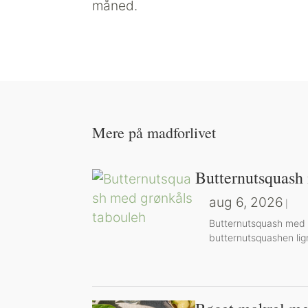
måned.
Mere på madforlivet
Butternutsquash
aug 6, 2026
|
Butternutsquash med g
butternutsquashen lig