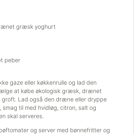
 drænet græsk yoghurt
et peber
ykke gaze eller køkkenrulle og lad den
vælge at købe økologisk græsk, drænet
 groft. Lad også den dræne eller dryppe
e, smag til med hvidløg, citron, salt og
den skal serveres.
bøftomater og server med bønnefritter og