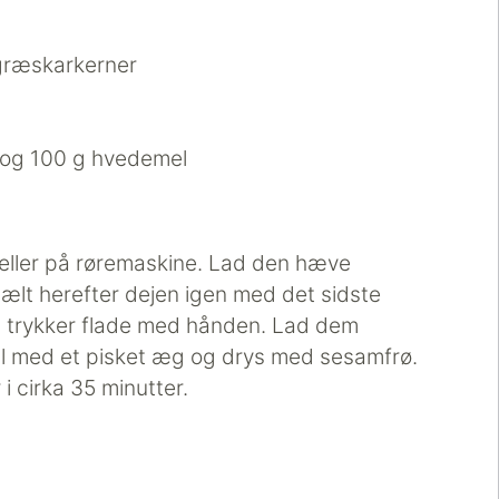
 græskarkerner
l og 100 g hvedemel
 eller på røremaskine. Lad den hæve
r, ælt herefter dejen igen med det sidste
du trykker flade med hånden. Lad dem
nsl med et pisket æg og drys med sesamfrø.
 cirka 35 minutter.