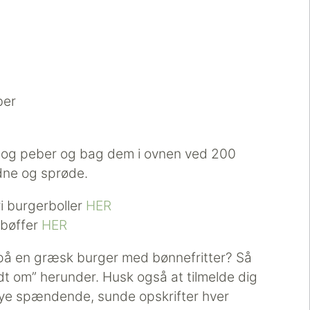
ber
lt og peber og bag dem i ovnen ved 200
ldne og sprøde.
ri burgerboller
HER
rbøffer
HER
 på en græsk burger med bønnefritter? Så
dt om” herunder. Husk også at tilmelde dig
e spændende, sunde opskrifter hver