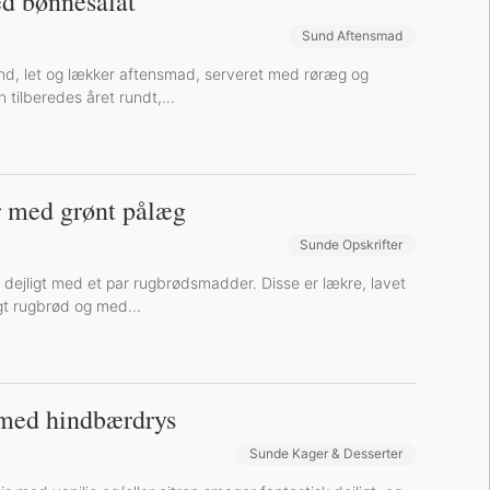
d bønnesalat
Sund Aftensmad
nd, let og lækker aftensmad, serveret med røræg og
 tilberedes året rundt,...
 med grønt pålæg
Sunde Opskrifter
Sund Aftensmad
 dejligt med et par rugbrødsmadder. Disse er lækre, lavet
t rugbrød og med...
med hindbærdrys
Sunde Kager & Desserter