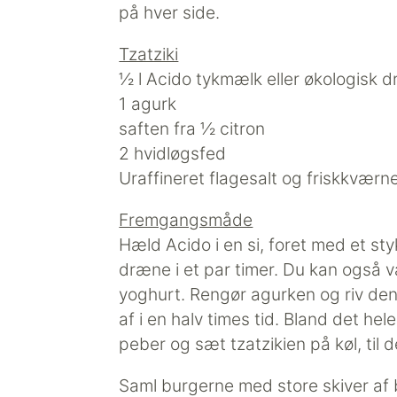
på hver side.
Tzatziki
½ l Acido tykmælk eller økologisk
1 agurk
saften fra ½ citron
2 hvidløgsfed
Uraffineret flagesalt og friskkværn
Fremgangsmåde
Hæld Acido i en si, foret med et st
dræne i et par timer. Du kan også 
yoghurt. Rengør agurken og riv den
af i en halv times tid. Bland det hel
peber og sæt tzatzikien på køl, til 
Saml burgerne med store skiver af 