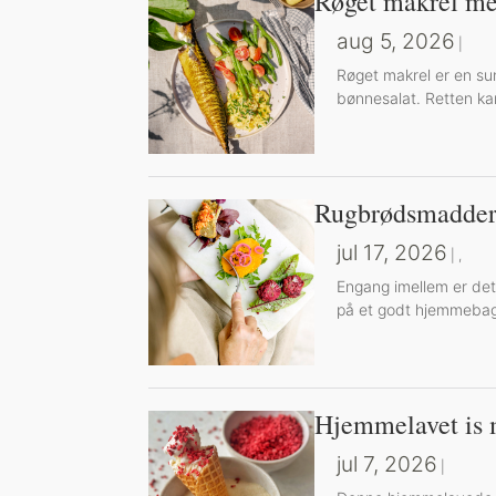
Røget makrel me
aug 5, 2026
|
Røget makrel er en su
bønnesalat. Retten kan
Rugbrødsmadder
jul 17, 2026
|
,
Engang imellem er det
på et godt hjemmebag
Hjemmelavet is 
jul 7, 2026
|