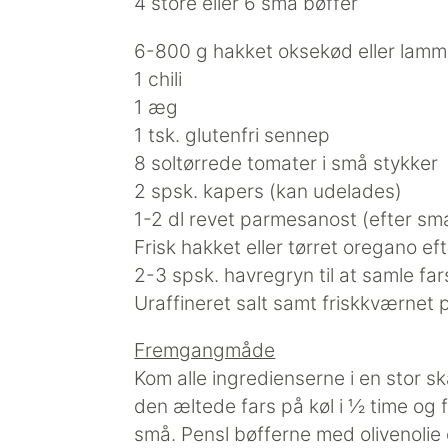
4 store eller 6 små bøffer
6-800 g hakket oksekød eller lam
1 chili
1 æg
1 tsk. glutenfri sennep
8 soltørrede tomater i små stykker
2 spsk. kapers (kan udelades)
1-2 dl revet parmesanost (efter s
Frisk hakket eller tørret oregano 
2-3 spsk. havregryn til at samle f
Uraffineret salt samt friskkværnet 
Fremgangmåde
Kom alle ingredienserne i en stor
den æltede fars på køl i ½ time og f
små. Pensl bøfferne med olivenolie