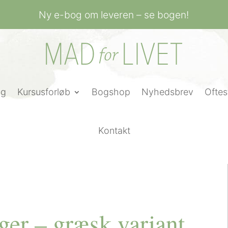
Ny e-bog om leveren – se bogen!
ng
Kursusforløb
Bogshop
Nyhedsbrev
Oftes
Kontakt
ger – græsk variant