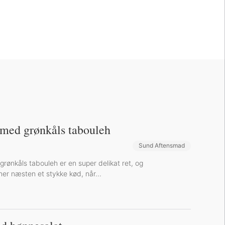
 med grønkåls tabouleh
Sund Aftensmad
rønkåls tabouleh er en super delikat ret, og
ner næsten et stykke kød, når...