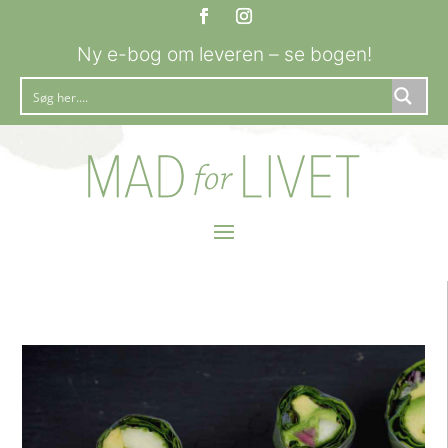
Ny e-bog om leveren – se bogen!