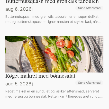
Butternutsquash med grønkåls tabouleh
aug 6, 2026
Sund Aftensmad
|
Butternutsquash med grønkåls tabouleh er en super delikat
ret, og butternutsquashen ligner næsten et stykke kød, når...
Røget makrel med bønnesalat
aug 5, 2026
Sund Aftensmad
|
Røget makrel er en sund, let og lækker aftensmad, serveret
med røræg og bønnesalat. Retten kan tilberedes året rundt,...