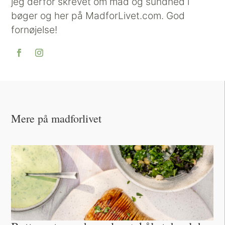
jeg derfor skrevet om mad og sundhed i
bøger og her på MadforLivet.com. God
fornøjelse!
Mere på madforlivet