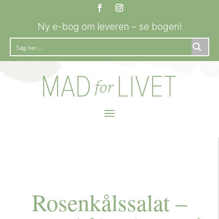
Ny e-bog om leveren – se bogen!
Rosenkålssalat –