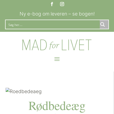
Ny e-bog om leveren – se bogen!
Rødbedeæg