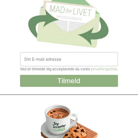
Ved at tilmelde dig accepterede du vores
privatlivspolitik
.
© Madforlivet.com, 2000–2025. Alle
rettigheder forbeholdt.
Billeder, tekst og
øvrigt materiale må kun gengives med
tilladelse fra Sophia Helse ApS.