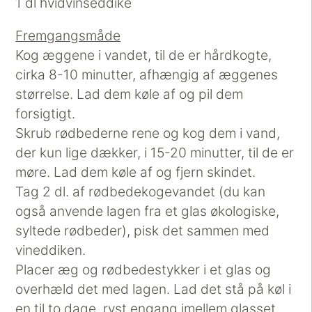
1 dl hvidvinseddike
Fremgangsmåde
Kog æggene i vandet, til de er hårdkogte,
cirka 8-10 minutter, afhængig af æggenes
størrelse. Lad dem køle af og pil dem
forsigtigt.
Skrub rødbederne rene og kog dem i vand,
der kun lige dækker, i 15-20 minutter, til de er
møre. Lad dem køle af og fjern skindet.
Tag 2 dl. af rødbedekogevandet (du kan
også anvende lagen fra et glas økologiske,
syltede rødbeder), pisk det sammen med
vineddiken.
Placer æg og rødbedestykker i et glas og
overhæld det med lagen. Lad det stå på køl i
en til to dage, ryst engang imellem glasset