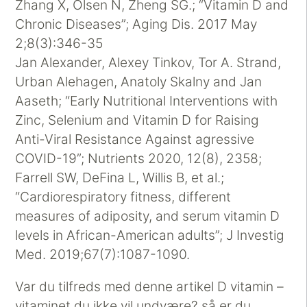
Zhang X, Olsen N, Zheng SG.; “Vitamin D and
Chronic Diseases”; Aging Dis. 2017 May
2;8(3):346-35
Jan Alexander, Alexey Tinkov, Tor A. Strand,
Urban Alehagen, Anatoly Skalny and Jan
Aaseth; “Early Nutritional Interventions with
Zinc, Selenium and Vitamin D for Raising
Anti-Viral Resistance Against agressive
COVID-19”; Nutrients 2020, 12(8), 2358;
Farrell SW, DeFina L, Willis B, et al.;
“Cardiorespiratory fitness, different
measures of adiposity, and serum vitamin D
levels in African-American adults”; J Investig
Med. 2019;67(7):1087-1090.
Var du tilfreds med denne artikel D vitamin –
vitaminet du ikke vil undvære? så er du