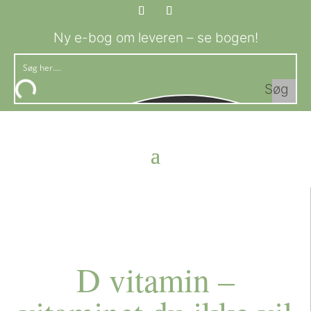
Ny e-bog om leveren – se bogen!
Søg
D vitamin –