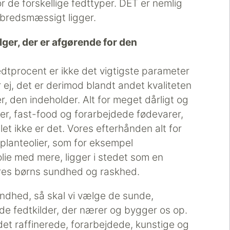
or de forskellige fedttyper. DET er nemlig
lbredsmæssigt ligger.
ælger, der er afgørende for den
fedtprocent er ikke det vigtigste parameter
r ej, det er derimod blandt andet kvaliteten
r, den indeholder. Alt for meget dårligt og
tter, fast-food og forarbejdede fødevarer,
et ikke er det. Vores efterhånden alt for
planteolier, som for eksempel
olie med mere, ligger i stedet som en
res børns sundhed og raskhed.
undhed, så skal vi vælge de sunde,
de fedtkilder, der nærer og bygger os op.
det raffinerede, forarbejdede, kunstige og