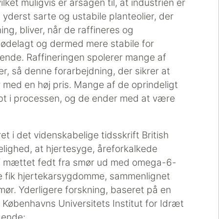
ilket muligvis er årsagen til, at industrien er
 yderst sarte og ustabile planteolier, der
ning, bliver, når de raffineres og
 ødelagt og dermed mere stabile for
vende. Raffineringen spolerer mange af
er, så denne forarbejdning, der sikrer at
r med en høj pris. Mange af de oprindeligt
bt i processen, og de ender med at være
t i det videnskabelige tidsskrift British
elighed, at hjertesyge, åreforkalkede
af mættet fedt fra smør ud med omega-6-
ere fik hjertekarsygdomme, sammenlignet
ør. Yderligere forskning, baseret på en
a Københavns Universitets Institut for Idræt
ående: