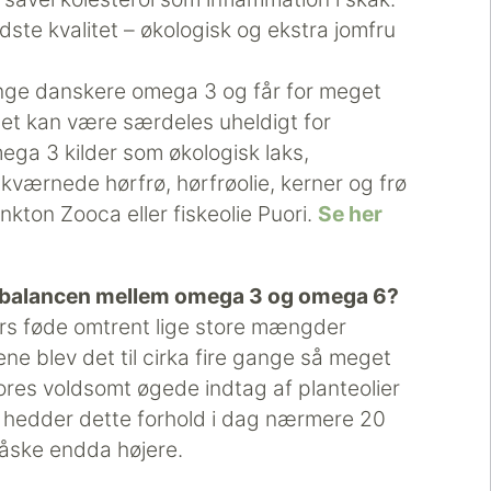
ste kvalitet – økologisk og ekstra jomfru
ge danskere omega 3 og får for meget
et kan være særdeles uheldigt for
mega 3 kilder som økologisk laks,
værnede hørfrø, hørfrøolie, kerner og frø
ankton Zooca eller fiskeolie Puori.
Se her
og balancen mellem omega 3 og omega 6?
ers føde omtrent lige store mængder
 blev det til cirka fire gange så meget
es voldsomt øgede indtag af planteolier
å hedder dette forhold i dag nærmere 20
åske endda højere.