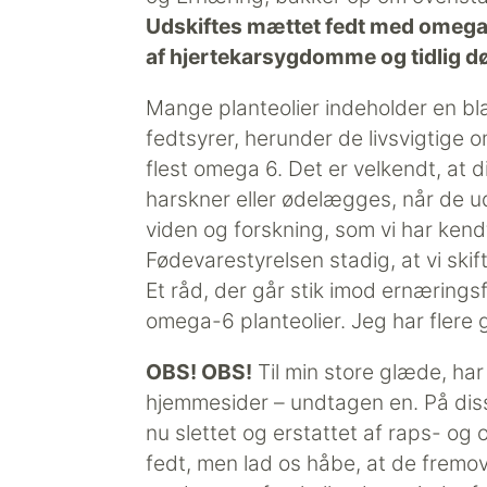
Udskiftes mættet fedt med omega-
af hjertekarsygdomme
og tidlig d
Mange planteolier indeholder en b
fedtsyrer, herunder de livsvigtige
flest omega 6. Det er velkendt, at d
harskner eller ødelægges, når de ud
viden og forskning, som vi har kendt
Fødevarestyrelsen stadig, at vi ski
Et råd, der går stik imod ernæring
omega-6 planteolier. Jeg har flere 
OBS! OBS!
Til min store glæde, ha
hjemmesider – undtagen en. På disse 
nu slettet og erstattet af raps- og
fedt, men lad os håbe, at de fremov