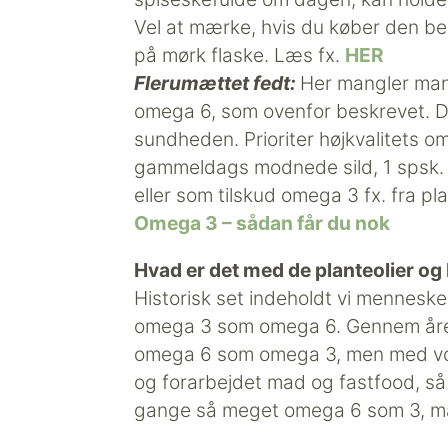
Vel at mærke, hvis du køber den bed
på mørk flaske. Læs fx.
HER
Flerumættet fedt:
Her mangler man
omega 6, som ovenfor beskrevet. D
sundheden. Prioriter højkvalitets o
gammeldags modnede sild, 1 spsk. k
eller som tilskud omega 3 fx. fra pl
Omega 3 – sådan får du nok
Hvad er det med de planteolier 
Historisk set indeholdt vi mennesk
omega 3 som omega 6. Gennem årene
omega 6 som omega 3, men med vor
og forarbejdet mad og fastfood, s
gange så meget omega 6 som 3, m