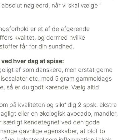
t absolut nøgleord, når vi skal vælge i
ngsforhold er et af de afgørende
ffers kvalitet, og dermed hvilke
offer får for din sundhed.
 ved hver dag at spise:
igeligt af som danskere, men erstat gerne
aisesalater etc. med 5 gram gammeldags
, så er du godt kørende. Vælg altid
på kvaliteten og sikr’ dig 2 spsk. ekstra
 dagligt eller en økologisk avocado, mandler,
r særligt kendetegnet ved den gode
 mange gavnlige egenskaber, at blot to
såvel kolesterol som inflammation i skak.