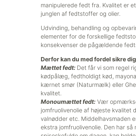
manipulerede fedt fra. Kvalitet er e
junglen af fedtstoffer og olier.
Udvinding, behandling og opbevari
elementer for de forskellige fedtsto
konsekvenser de pågældende fedtst
Derfor kan du med fordel sikre dig
Mættet fedt:
Det får vi som regel r
kødpålæg, fedtholdigt kød, mayon
kærnet smør (Naturmælk) eller Ghee
kvalitet.
Monoumættet fedt:
Vær opmærksom 
jomfruolivenolie af højeste kvalitet
valnødder etc. Middelhavsmaden e
ekstra jomfruolivenolie. Den har så
spiseskefulde om dagen, kan holde 