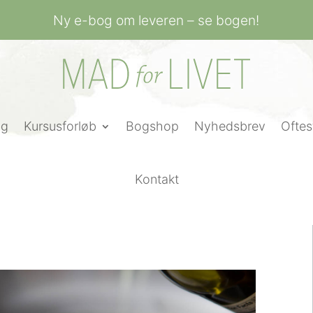
Ny e-bog om leveren – se bogen!
ng
Kursusforløb
Bogshop
Nyhedsbrev
Oftes
Kontakt