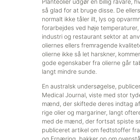
Planteolier udgør en billig råvare, hv
så glad for at bruge disse. De ellers
normalt ikke tåler ilt, lys og opvarm
forarbejdes ved høje temperaturer,
industri og restaurant sektor at an
oliernes ellers fremragende kvalitet
olierne ikke så let harskner, komme
gode egenskaber fra olierne går ta
langt mindre sunde.
En australsk undersøgelse, publicere
Medical Journal, viste med stor tyd
mænd, der skiftede deres indtag 
rige olier og margariner, langt oft
med de mænd, der fortsat spiste sm
publiceret artikel om fedtstoffer fr
og Ernæring, bakker op om ovenst