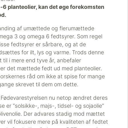
6 planteolier, kan det øge forekomsten
ød.
landing af umættede og flerumættede
 omega 3 og omega 6 fedtsyrer. Som regel
isse fedtsyrer er sårbare, og at de
sættes for ilt, lys og varme. Trods denne
 til i mere end tyve år, anbefaler
fter det mættede fedt ud med planteolier.
sforskernes råd om ikke at spise for mange
gange skrevet til dem om dette.
r Fødevarestyrelsen nu netop ændret deres
er “solsikke-, majs-, tidsel- og sojaolie”
 olivenolie. Der advares stadig mod mættet
er vil fokusere mere på kvaliteten af fedtet