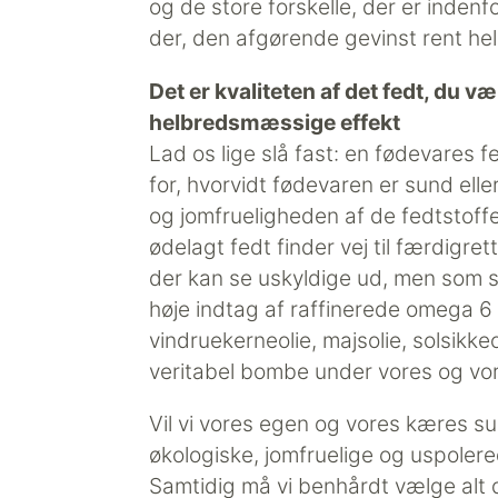
og de store forskelle, der er indenf
der, den afgørende gevinst rent he
Det er kvaliteten af det fedt, du v
helbredsmæssige effekt
Lad os lige slå fast: en fødevares 
for, hvorvidt fødevaren er sund elle
og jomfrueligheden af de fedtstoffe
ødelagt fedt finder vej til færdigre
der kan se uskyldige ud, men som sl
høje indtag af raffinerede omega 6 
vindruekerneolie, majsolie, solsikke
veritabel bombe under vores og vo
Vil vi vores egen og vores kæres s
økologiske, jomfruelige og uspolere
Samtidig må vi benhårdt vælge alt 