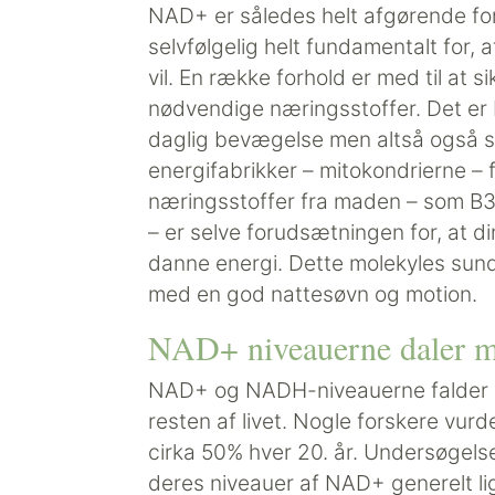
NAD+ er således helt afgørende for
selvfølgelig helt fundamentalt for, 
vil. En række forhold er med til at 
nødvendige næringsstoffer. Det er 
daglig bevægelse men altså også s
energifabrikker – mitokondrierne – f
næringsstoffer fra maden – som B3
– er selve forudsætningen for, at d
danne energi. Dette molekyles sun
med en god nattesøvn og motion.
NAD+ niveauerne daler m
NAD+ og NADH-niveauerne falder helt
resten af livet. Nogle forskere vur
cirka 50% hver 20. år. Undersøgels
deres niveauer af NAD+ generelt li