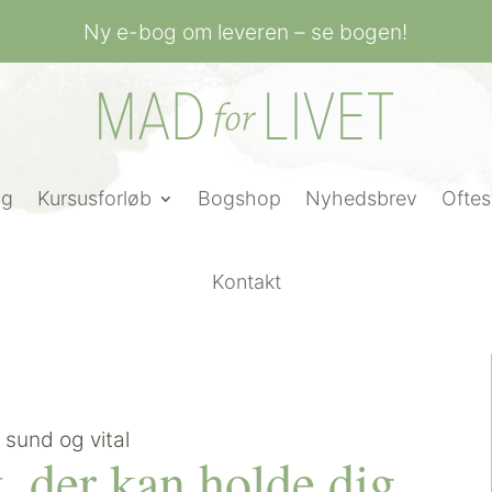
Ny e-bog om leveren – se bogen!
ng
Kursusforløb
Bogshop
Nyhedsbrev
Oftes
Kontakt
, der kan holde dig