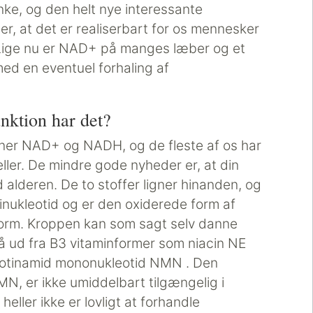
ke, og den helt nye interessante
er, at det er realiserbart for os mennesker
Lige nu er NAD+ på manges læber og et
med en eventuel forhaling af
nktion har det?
nner NAD+ og NADH, og de fleste af os har
celler. De mindre gode nyheder er, at din
alderen. De to stoffer ligner hinanden, og
inukleotid og er den oxiderede form af
orm. Kroppen kan som sagt selv danne
ud fra B3 vitaminformer som niacin NE
nikotinamid mononukleotid NMN . Den
N, er ikke umiddelbart tilgængelig i
ller ikke er lovligt at forhandle