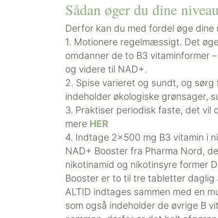
Sådan øger du dine nive
Derfor kan du med fordel øge dine n
1. Motionere regelmæssigt. Det ø
omdanner de to B3 vitaminformer – 
og videre til NAD+.
2. Spise varieret og sundt, og sørg
indeholder økologiske grønsager, s
3. Praktiser periodisk faste, det 
mere
HER
4. Indtage 2×500 mg B3 vitamin i nia
NAD+ Booster fra Pharma Nord, der
nikotinamid og nikotinsyre former
Booster er to til tre tabletter dagl
ALTID indtages sammen med en multi
som også indeholder de øvrige B vita