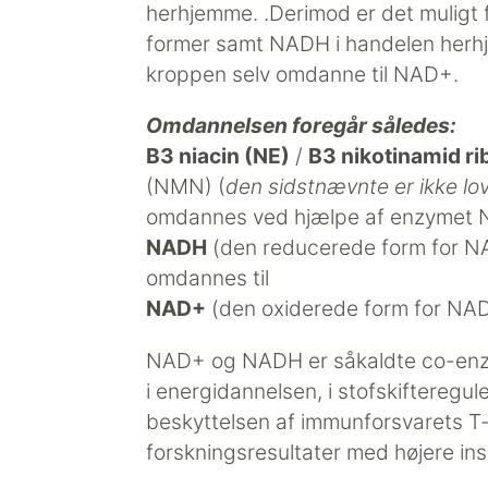
herhjemme. .Derimod er det muligt fr
former samt NADH i handelen herhj
kroppen selv omdanne til NAD+.
Omdannelsen foregår således:
B3 niacin (NE)
/
B3 nikotinamid ri
(NMN) (
den sidstnævnte er ikke lov
omdannes ved hjælpe af enzymet 
NADH
(den reducerede form for N
omdannes til
NAD+
(den oxiderede form for NA
NAD+ og NADH er såkaldte co-enzy
i energidannelsen, i stofskifteregul
beskyttelsen af immunforsvarets T-
forskningsresultater med højere in