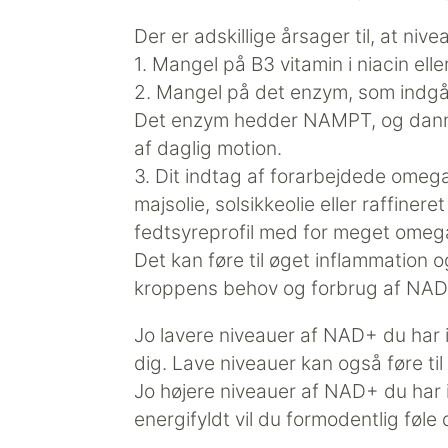
Der er adskillige årsager til, at n
1. Mangel på B3 vitamin i niacin ell
2. Mangel på det enzym, som indgår
Det enzym hedder NAMPT, og danne
af daglig motion.
3. Dit indtag af forarbejdede omega
majsolie, solsikkeolie eller raffiner
fedtsyreprofil med for meget omega 6
Det kan føre til øget inflammation o
kroppens behov og forbrug af NA
Jo lavere niveauer af NAD+ du har i 
dig. Lave niveauer kan også føre til
Jo højere niveauer af NAD+ du har 
energifyldt vil du formodentlig føle 