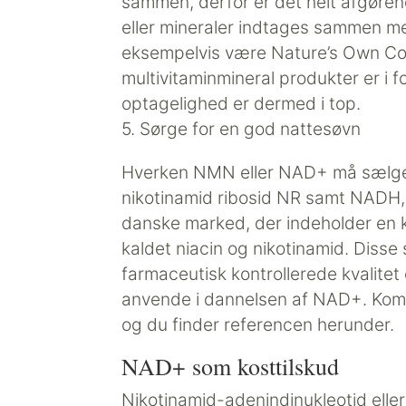
sammen, derfor er det helt afgørend
eller mineraler indtages sammen med
eksempelvis være Nature’s Own CoQ1
multivitaminmineral produkter er i f
optagelighed er dermed i top.
5. Sørge for en god nattesøvn
Hverken NMN eller NAD+ må sælges
nikotinamid ribosid NR samt NADH, 
danske marked, der indeholder en k
kaldet niacin og nikotinamid. Disse s
farmaceutisk kontrollerede kvalite
anvende i dannelsen af NAD+. Kombi
og du finder referencen herunder.
NAD+ som kosttilskud
Nikotinamid-adenindinukleotid eller N