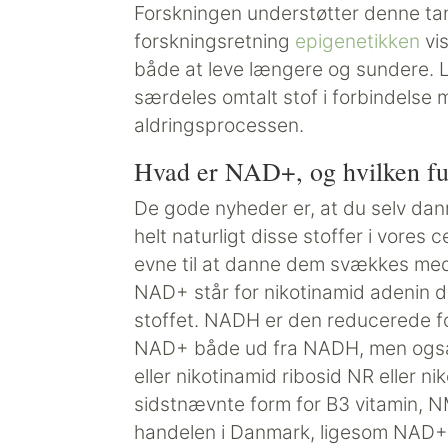
Forskningen understøtter denne tan
forskningsretning
epigenetikken
vis
både at leve længere og sundere. 
særdeles omtalt stof i forbindelse 
aldringsprocessen.
Hvad er NAD+, og hvilken fu
De gode nyheder er, at du selv da
helt naturligt disse stoffer i vores 
evne til at danne dem svækkes med 
NAD+ står for nikotinamid adenin d
stoffet. NADH er den reducerede f
NAD+ både ud fra NADH, men også 
eller nikotinamid ribosid NR eller 
sidstnævnte form for B3 vitamin, NM
handelen i Danmark, ligesom NAD+ he