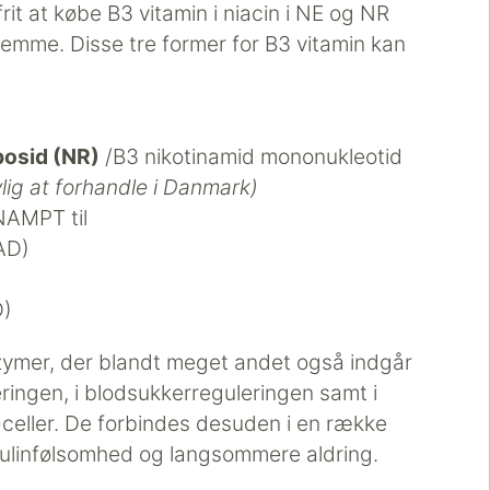
it at købe B3 vitamin i niacin i NE og NR
emme. Disse tre former for B3 vitamin kan
bosid (NR)
/B3 nikotinamid mononukleotid
lig at forhandle i Danmark)
NAMPT til
AD)
D)
mer, der blandt meget andet også indgår
eringen, i blodsukkerreguleringen samt i
celler. De forbindes desuden i en række
sulinfølsomhed og langsommere aldring.