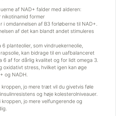
iveauerne af NAD+ falder med alderen:
er nikotinamid former
 i omdannelsen af B3 forløberne til NAD+.
lsen af det kan blandt andet stimuleres
 6 planteolier, som vindruekerneolie,
et rapsolie, kan bidrage til en uafbalanceret
 af for dårlig kvalitet og for lidt omega 3.
g oxidativt stress, hvilket igen kan øge
D+ og NADH.
kroppen, jo mere træt vil du givetvis føle
 insulinresistens og høje kolesterolniveauer.
i kroppen, jo mere velfungerende og
dig.