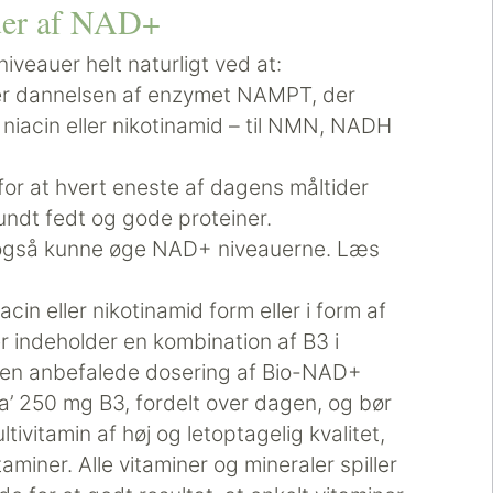
auer af NAD+
iveauer helt naturligt ved at:
ger dannelsen af enzymet NAMPT, der
niacin eller nikotinamid – til NMN, NADH
 for at hvert eneste af dagens måltider
undt fedt og gode proteiner.
vil også kunne øge NAD+ niveauerne. Læs
cin eller nikotinamid form eller i form af
 indeholder en kombination af B3 i
 Den anbefalede dosering af Bio-NAD+
ig a’ 250 mg B3, fordelt over dagen, og bør
vitamin af høj og letoptagelig kvalitet,
miner. Alle vitaminer og mineraler spiller