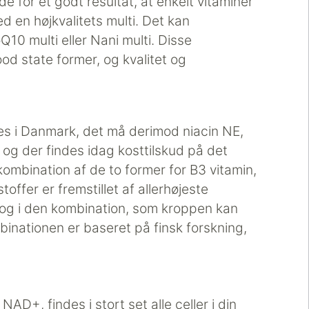
e for et godt resultat, at enkelt vitaminer
 en højkvalitets multi. Det kan
0 multi eller Nani multi. Disse
ood state former, og kvalitet og
 i Danmark, det må derimod niacin NE,
og der findes idag kosttilskud på det
ombination af de to former for B3 vitamin,
toffer er fremstillet af allerhøjeste
t og i den kombination, som kroppen kan
nationen er baseret på finsk forskning,
AD+, findes i stort set alle celler i din