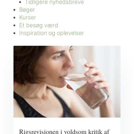
Tidligere nyhedsbreve
Bøger
Kurser
Et besøg værd
Inspiration og oplevelser
Rigsrevisionen i voldsom kritik af