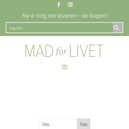
Ny e-bog om leveren – se bogen!