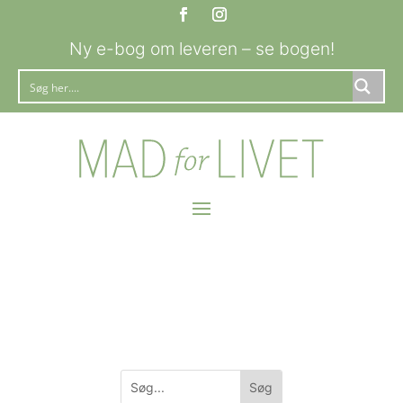
Ny e-bog om leveren – se bogen!