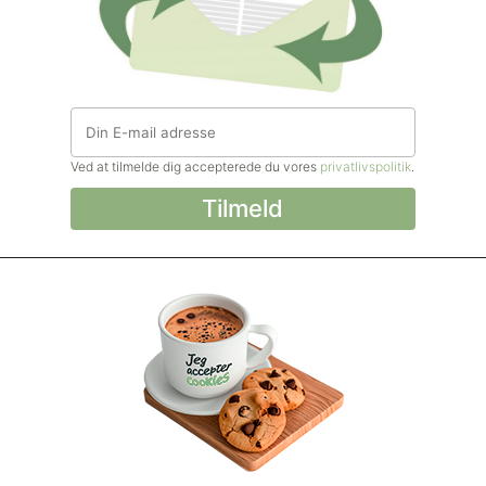
Ved at tilmelde dig accepterede du vores
privatlivspolitik
.
© Madforlivet.com, 2000–2025. Alle
rettigheder forbeholdt.
Billeder, tekst og
øvrigt materiale må kun gengives med
tilladelse fra Sophia Helse ApS.
Spørgsmål eller kommentarer?