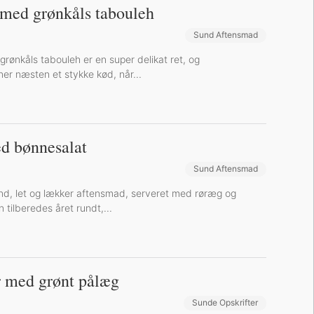
 med grønkåls tabouleh
Sund Aftensmad
rønkåls tabouleh er en super delikat ret, og
ner næsten et stykke kød, når...
d bønnesalat
Sund Aftensmad
nd, let og lækker aftensmad, serveret med røræg og
 tilberedes året rundt,...
 med grønt pålæg
Sunde Opskrifter
Sund Aftensmad