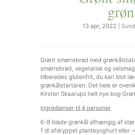
grøn
13 apr, 2022
|
Sund
Grønt smørrebrød med grønkålstata
smørrebrød, vegetarisk og velsma
tilberedes glutenfrit, du kan blot l
grønkålstartaren. Det hele er oveni
Kirsten Skaarups helt nye bog Grø
Ingredienser til 4 personer
6-8 blade grønkål afhængig af størr
1 dl afdryppet planteyoghurt eller 