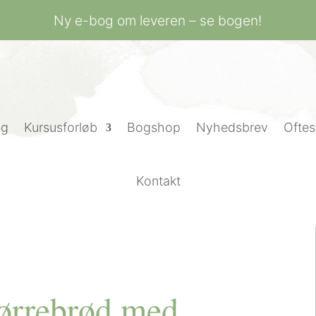
Ny e-bog om leveren – se bogen!
ng
Kursusforløb
Bogshop
Nyhedsbrev
Oftes
Kontakt
ørrebrød med