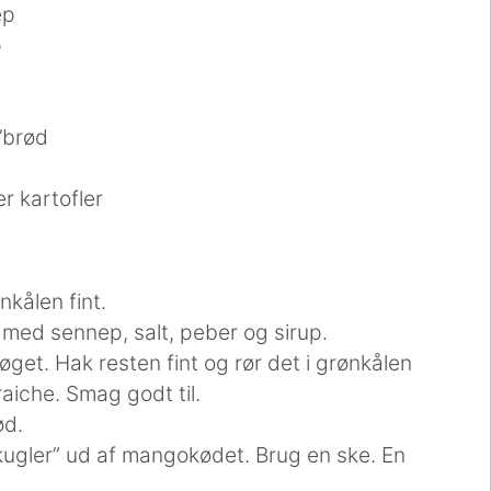
ep
p
g’brød
er kartofler
nkålen fint.
 med sennep, salt, peber og sirup.
øget. Hak resten fint og rør det i grønkålen
iche. Smag godt til.
ød.
kugler” ud af mangokødet. Brug en ske. En