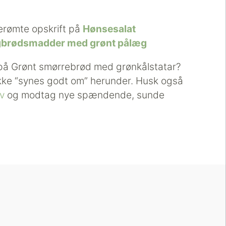
rømte opskrift på
Hønsesalat
gbrødsmadder med grønt pålæg
 på Grønt smørrebrød med grønkålstatar?
ikke “synes godt om” herunder. Husk også
ev
og modtag nye spændende, sunde