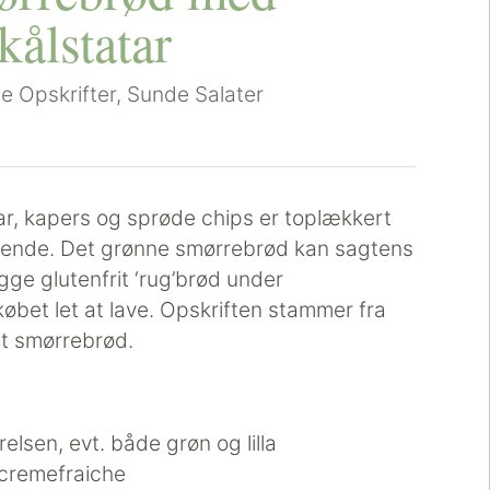
kålstatar
e Opskrifter
,
Sunde Salater
r, kapers og sprøde chips er toplækkert
gende. Det grønne smørrebrød kan sagtens
ægge glutenfrit ‘rug’brød under
købet let at lave. Opskriften stammer fra
nt smørrebrød.
elsen, evt. både grøn og lilla
-cremefraiche