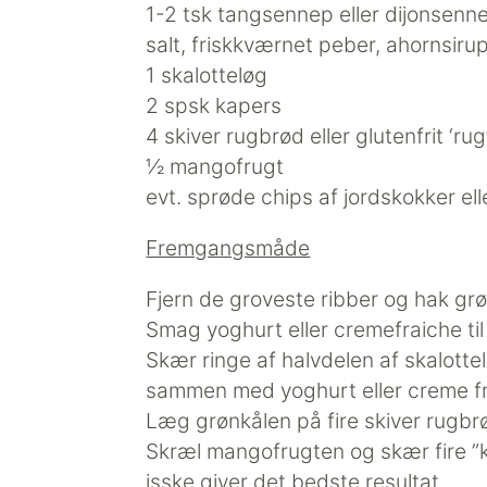
1-2 tsk tangsennep eller dijonsenn
salt, friskkværnet peber, ahornsiru
1 skalotteløg
2 spsk kapers
4 skiver rugbrød eller glutenfrit ‘ru
½ mangofrugt
evt. sprøde chips af jordskokker ell
Fremgangsmåde
Fjern de groveste ribber og hak grø
Smag yoghurt eller cremefraiche til
Skær ringe af halvdelen af skalottel
sammen med yoghurt eller creme fra
Læg grønkålen på fire skiver rugbr
Skræl mangofrugten og skær fire ”
isske giver det bedste resultat.