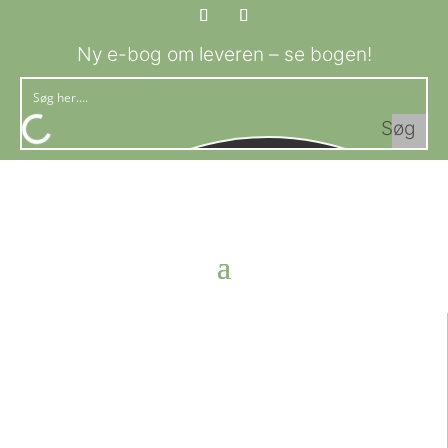
Ny e-bog om leveren – se bogen!
Søg