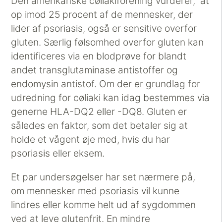
Den amerikanske cøliakiforening vurderer, at
op imod 25 procent af de mennesker, der
lider af psoriasis, også er sensitive overfor
gluten. Særlig følsomhed overfor gluten kan
identificeres via en blodprøve for blandt
andet transglutaminase antistoffer og
endomysin antistof. Om der er grundlag for
udredning for cøliaki kan idag bestemmes via
generne HLA-DQ2 eller -DQ8. Gluten er
således en faktor, som det betaler sig at
holde et vågent øje med, hvis du har
psoriasis eller eksem.
Et par undersøgelser har set nærmere på,
om mennesker med psoriasis vil kunne
lindres eller komme helt ud af sygdommen
ved at leve glutenfrit. En mindre