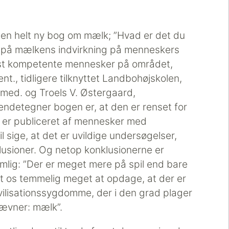
en helt ny bog om mælk; ”Hvad er det du
us på mælkens indvirkning på menneskers
rst kompetente mennesker på området,
ent., tidligere tilknyttet Landbohøjskolen,
med. og Troels V. Østergaard,
kendetegner bogen er, at den er renset for
er er publiceret af mennesker med
vil sige, at det er uvildige undersøgelser,
klusioner. Og netop konklusionerne er
emlig: ”Der er meget mere på spil end bare
t os temmelig meget at opdage, at der er
 civilisationssygdomme, der i den grad plager
nævner: mælk”.