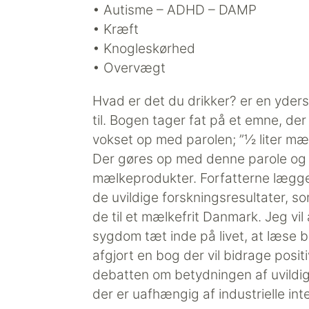
• Autisme – ADHD – DAMP
• Kræft
• Knogleskørhed
• Overvægt
Hvad er det du drikker? er en yders
til. Bogen tager fat på et emne, der
vokset op med parolen; ”½ liter mæ
Der gøres op med denne parole og m
mælkeprodukter. Forfatterne lægger
de uvildige forskningsresultater, s
de til et mælkefrit Danmark. Jeg vil 
sygdom tæt inde på livet, at læse 
afgjort en bog der vil bidrage positi
debatten om betydningen af uvildig
der er uafhængig af industrielle in