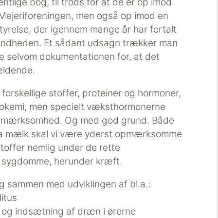
tlige bog, til trods for at de er op imod
 Mejeriforeningen, men også op imod en
yrelse, der igennem mange år har fortalt
 sundheden. Et sådant udsagn trækker man
kke selvom dokumentationen for, at det
vældende.
rskellige stoffer, proteiner og hormoner,
biokemi, men specielt væksthormonerne
 opmærksomhed. Og med god grund. Både
fra mælk skal vi være yderst opmærksomme
toffer nemlig under de rette
ge sygdomme, herunder kræft.
 sammen med udviklingen af bl.a.:
itus
og indsætning af dræn i ørerne