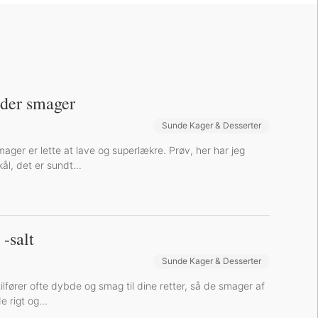
, der smager
Sunde Kager & Desserter
Bøger og Kurser
Bog-omtaler
smager er lette at lave og superlækre. Prøv, her har jeg
ål, det er sundt...
 -salt
Sunde Kager & Desserter
Bøger og Kurser
Bog-omtaler
tilfører ofte dybde og smag til dine retter, så de smager af
e rigt og...