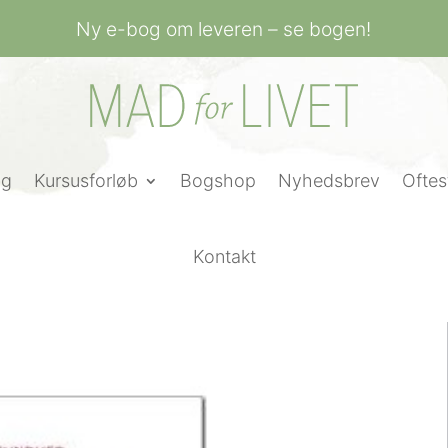
Ny e-bog om leveren – se bogen!
ng
Kursusforløb
Bogshop
Nyhedsbrev
Oftes
Kontakt