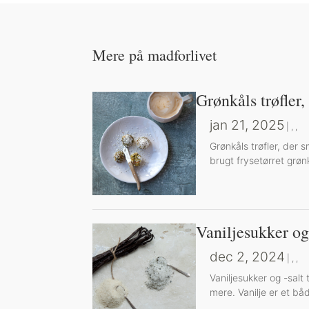
Mere på madforlivet
Grønkåls trøfler
jan 21, 2025
|
,
,
Grønkåls trøfler, der 
brugt frysetørret grønk
Vaniljesukker og
dec 2, 2024
|
,
,
Vaniljesukker og -salt 
mere. Vanilje er et båd