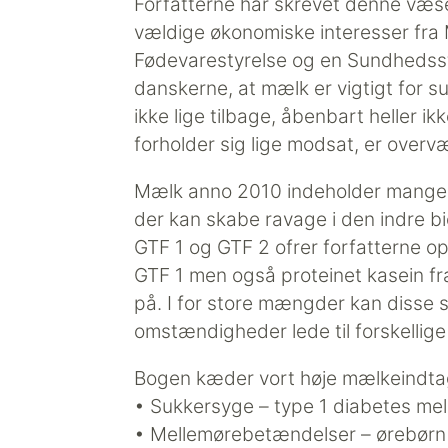
Forfatterne har skrevet denne væsen
vældige økonomiske interesser fra
Fødevarestyrelse og en Sundhedsst
danskerne, at mælk er vigtigt for
ikke lige tilbage, åbenbart heller i
forholder sig lige modsat, er over
Mælk anno 2010 indeholder mange fo
der kan skabe ravage i den indre 
GTF 1 og GTF 2 ofrer forfatterne
GTF 1 men også proteinet kasein 
på. I for store mængder kan disse s
omstændigheder lede til forskelli
Bogen kæder vort høje mælkeindtag
• Sukkersyge – type 1 diabetes mell
• Mellemørebetændelser – ørebørn 