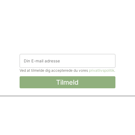
Ved at tilmelde dig accepterede du vores
privatlivspolitik
.
© Madforlivet.com, 2000–2025. Alle
rettigheder forbeholdt.
Billeder, tekst og
øvrigt materiale må kun gengives med
tilladelse fra Sophia Helse ApS.