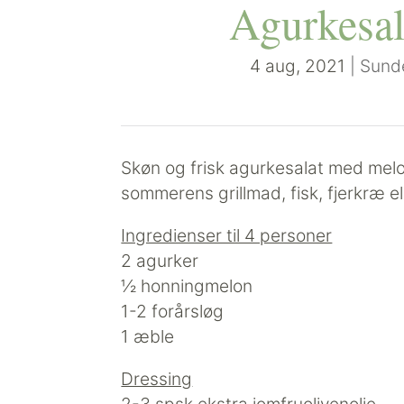
Agurkesa
4 aug, 2021
|
Sunde
Skøn og frisk agurkesalat med melon
sommerens grillmad, fisk, fjerkræ e
Ingredienser til 4 personer
2 agurker
½ honningmelon
1-2 forårsløg
1 æble
Dressing
2-3 spsk ekstra jomfruolivenolie