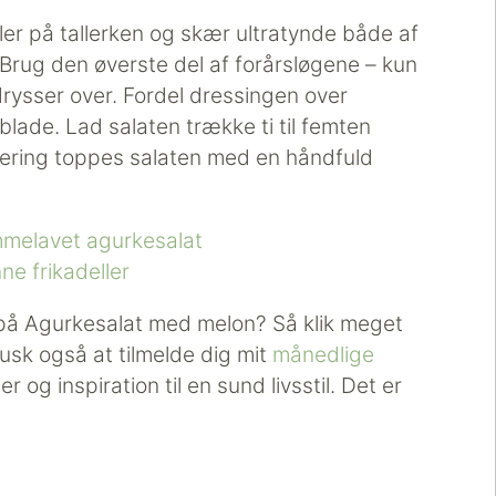
ler på tallerken og skær ultratynde både af
Brug den øverste del af forårsløgene – kun
drysser over. Fordel dressingen over
ade. Lad salaten trække ti til femten
rvering toppes salaten med en håndfuld
melavet agurkesalat
ne frikadeller
 på Agurkesalat med melon? Så klik meget
sk også at tilmelde dig mit
månedlige
 og inspiration til en sund livsstil. Det er