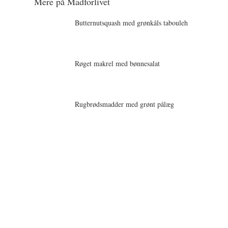
Mere på Madforlivet
Butternutsquash med grønkåls tabouleh
Røget makrel med bønnesalat
Rugbrødsmadder med grønt pålæg