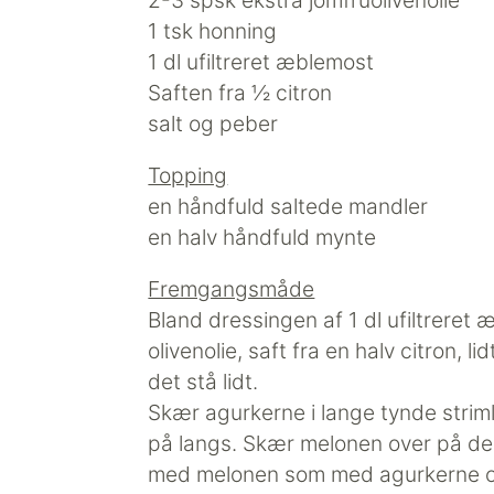
1 tsk honning
1 dl ufiltreret æblemost
Saften fra ½ citron
salt og peber
Topping
en håndfuld saltede mandler
en halv håndfuld mynte
Fremgangsmåde
Bland dressingen af 1 dl ufiltreret
olivenolie, saft fra en halv citron, l
det stå lidt.
Skær agurkerne i lange tynde striml
på langs. Skær melonen over på de
med melonen som med agurkerne og 