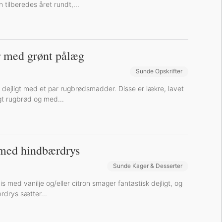
 tilberedes året rundt,...
 med grønt pålæg
Sunde Opskrifter
Sund Aftensmad
 dejligt med et par rugbrødsmadder. Disse er lækre, lavet
t rugbrød og med...
med hindbærdrys
Sunde Kager & Desserter
med vanilje og/eller citron smager fantastisk dejligt, og
rdrys sætter...