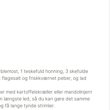
 æblemost, 1 teskefuld honning, 3 skefulde
idt flagesalt og friskkværnet peber, og lad
er med kartoffelskræller eller mandolinjern
n længste led, så du kan gøre det samme
få lange tynde strimler.