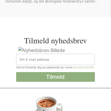
fantastisk dejligt, og det økologiske hindbærdrys sætter...
Tilmeld nyhedsbrev
Ved at tilmelde dig accepterede du vores
privatlivspolitik
.
© Madforlivet.com, 2000–2025. Alle
rettigheder forbeholdt.
Billeder, tekst og