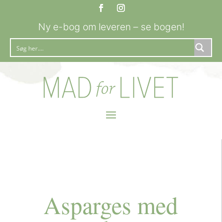
Ny e-bog om leveren – se bogen!
Asparges med