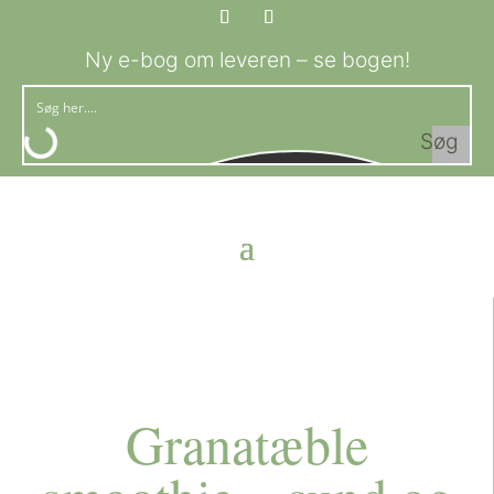
Ny e-bog om leveren – se bogen!
Søg
Granatæble