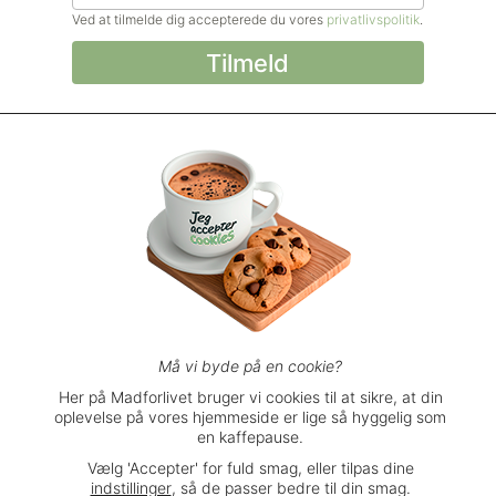
Ved at tilmelde dig accepterede du vores
privatlivspolitik
.
© Madforlivet.com, 2000–2025. Alle
rettigheder forbeholdt.
Billeder, tekst og
øvrigt materiale må kun gengives med
tilladelse fra Sophia Helse ApS.
Spørgsmål eller kommentarer?
support@madforlivet.com
Må vi byde på en cookie?
Her på Madforlivet bruger vi cookies til at sikre, at din
oplevelse på vores hjemmeside er lige så hyggelig som
Brugerbetingelser
en kaffepause.
Privatlivspolitik
Vælg 'Accepter' for fuld smag, eller tilpas dine
Handelsbetingelser
indstillinger
, så de passer bedre til din smag.