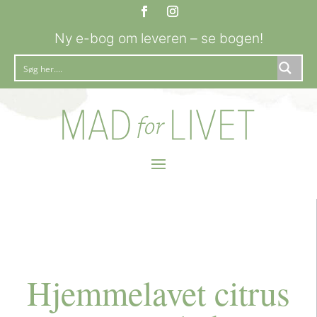
Ny e-bog om leveren – se bogen!
Hjemmelavet citrus